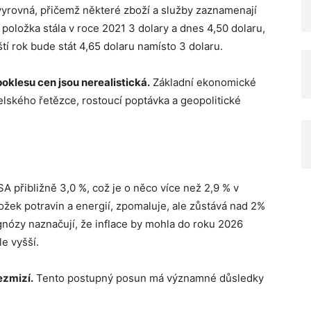
vyrovná, přičemž některé zboží a služby zaznamenají
d položka stála v roce 2021 3 dolary a dnes 4,50 dolaru,
tí rok bude stát 4,65 dolaru namísto 3 dolaru.
oklesu cen jsou nerealistická.
Základní ekonomické
atelského řetězce, rostoucí poptávka a geopolitické
SA přibližně 3,0 %, což je o něco více než 2,9 % v
ložek potravin a energií, zpomaluje, ale zůstává nad 2%
nózy naznačují, že inflace by mohla do roku 2026
le vyšší.
ezmizí.
Tento postupný posun má významné důsledky