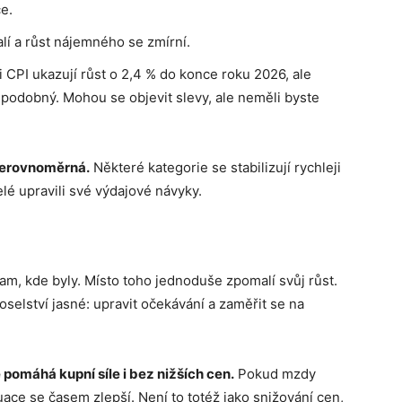
e.
í a růst nájemného se zmírní.
CPI ukazují růst o 2,4 % do konce roku 2026, ale
podobný. Mohou se objevit slevy, ale neměli byste
nerovnoměrná.
Některé kategorie se stabilizují rychleji
lé upravili své výdajové návyky.
tam, kde byly. Místo toho jednoduše zpomalí svůj růst.
 poselství jasné: upravit očekávání a zaměřit se na
 pomáhá kupní síle i bez nižších cen.
Pokud mzdy
tuace se časem zlepší. Není to totéž jako snižování cen,