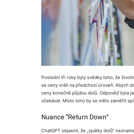
Poslední tři roky byly svědky toho, že život
se ceny vrátí na předchozí úroveň. Abych d
ceny konečně půjdou dolů. Odpověď byla ja
očekávat. Místo toho by se mělo zaměřit spí
Nuance “Return Down”
ChatGPT objasnil, že „zpátky dolů“ nezname