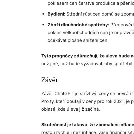
poklesem cen čerstvé produkce a pšenic
Bydlení:
Střední růst cen domů se zpomal
Zboží dlouhodobé spotřeby:
Předpovědi 
pokles velkoobchodních cen je nepravdě
očekávat plošné snížení cen.
Tyto prognózy zdůrazňují, že úleva bude 
než jiné, což bude vyžadovat, aby spotřebite
Závěr
Závěr ChatGPT je střízlivý: ceny se nevrátí 
Pro ty, kteří doufají v ceny pro rok 2021, je
oblasti, kde úleva již začíná.
Skutečnost je taková, že zpomalení inflace
rostou rychleji než inflace, vaše finanční si