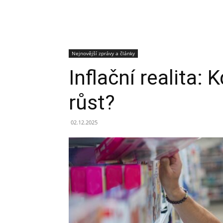
Nejnovější zprávy a články
Inflační realita:
růst?
02.12.2025