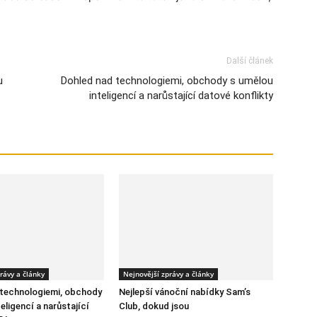
Další článek
u
Dohled nad technologiemi, obchody s umělou
inteligencí a narůstající datové konflikty
rávy a články
Nejnovější zprávy a články
 technologiemi, obchody
Nejlepší vánoční nabídky Sam’s
eligencí a narůstající
Club, dokud jsou