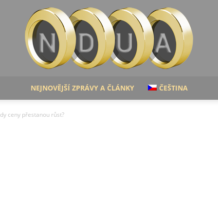
NEJNOVĚJŠÍ ZPRÁVY A ČLÁNKY
ČEŠTINA
Ndua:
 Kdy ceny přestanou růst?
Finanční