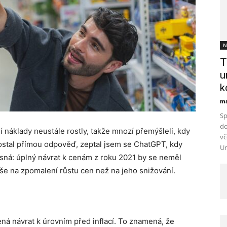
N
T
u
k
ma
Sp
do
ní náklady neustále rostly, takže mnozí přemýšleli, kdy
vč
ostal přímou odpověď, zeptal jsem se ChatGPT, kdy
Un
sná: úplný návrat k cenám z roku 2021 by se neměl
še na zpomalení růstu cen než na jeho snižování.
ná návrat k úrovním před inflací. To znamená, že