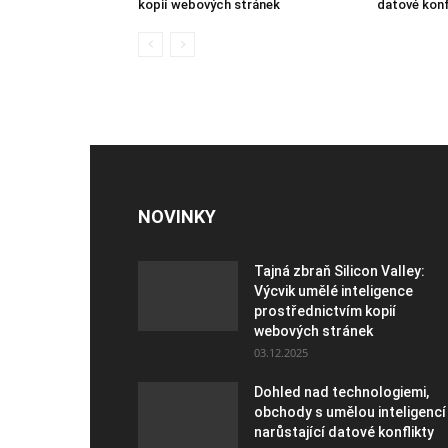
kopií webových stránek
datové konf
NOVINKY
Tajná zbraň Silicon Valley:
Výcvik umělé inteligence
prostřednictvím kopií
webových stránek
03.12.2025
Dohled nad technologiemi,
obchody s umělou inteligencí
narůstající datové konflikty