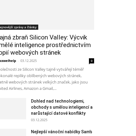
ejnovější zprávy a články
ajná zbraň Silicon Valley: Výcvik
mělé inteligence prostřednictvím
opií webových stránek
xwelhelp
-
03.12.2025
0
olečnosti ze Silicon Valley tajně vytvářejí téměř
konalé repliky oblíbených webových stránek,
etně webových stránek velkých značek, jako jsou
ited Airlines, Amazon a Gmail,...
Dohled nad technologiemi,
obchody s umělou inteligencí a
narůstající datové konflikty
03.12.2025
Nejlepší vánoční nabídky Sam’s