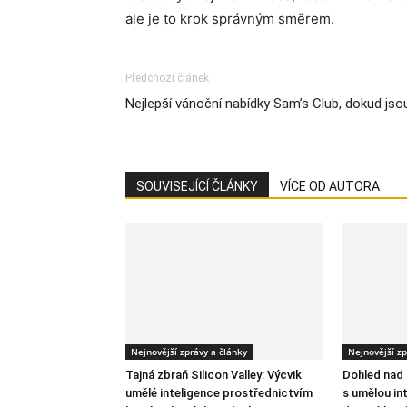
ale je to krok správným směrem.
Předchozí článek
Nejlepší vánoční nabídky Sam’s Club, dokud jso
SOUVISEJÍCÍ ČLÁNKY
VÍCE OD AUTORA
Nejnovější zprávy a články
Nejnovější zp
Tajná zbraň Silicon Valley: Výcvik
Dohled nad
umělé inteligence prostřednictvím
s umělou int