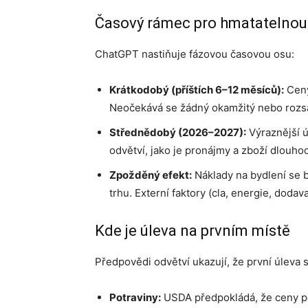
Časový rámec pro hmatatelno
ChatGPT nastiňuje fázovou časovou osu:
Krátkodobý (příštích 6–12 měsíců):
Ceny
Neočekává se žádný okamžitý nebo rozsá
Střednědobý (2026–2027):
Výraznější úl
odvětví, jako je pronájmy a zboží dlou
Zpožděný efekt:
Náklady na bydlení se
trhu. Externí faktory (cla, energie, dodav
Kde je úleva na prvním místě
Předpovědi odvětví ukazují, že první úleva s
Potraviny:
USDA předpokládá, že ceny po