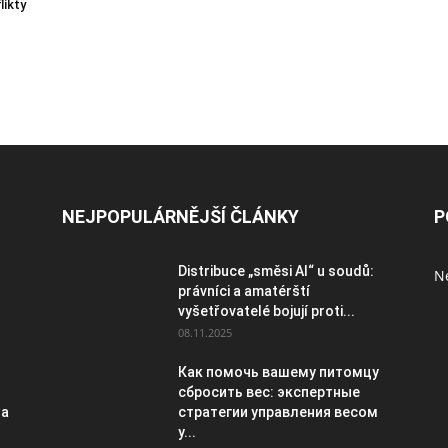
likty
NEJPOPULÁRNĚJŠÍ ČLÁNKY
P
Distribuce „směsi AI“ u soudů:
Ne
právníci a amatérští
vyšetřovatelé bojují proti...
08.11.2025
Как помочь вашему питомцу
сбросить вес: экспертные
 a
стратегии управления весом
у...