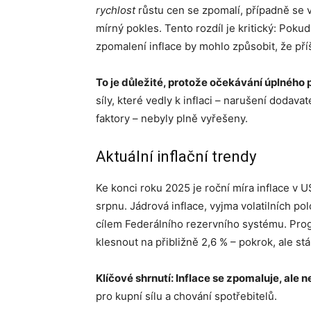
rychlost
růstu cen se zpomalí, případně se 
mírný pokles. Tento rozdíl je kritický: Poku
zpomalení inflace by mohlo způsobit, že příš
To je důležité, protože očekávání úplného p
síly, které vedly k inflaci – narušení dodav
faktory – nebyly plně vyřešeny.
Aktuální inflační trendy
Ke konci roku 2025 je roční míra inflace v U
srpnu. Jádrová inflace, vyjma volatilních po
cílem Federálního rezervního systému. Prog
klesnout na přibližně 2,6 % – pokrok, ale stá
Klíčové shrnutí: Inflace se zpomaluje, ale n
pro kupní sílu a chování spotřebitelů.