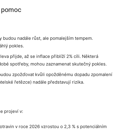
u pomoc
 budou nadále růst, ale pomalejším tempem.
hlý pokles.
eva přijde, až se inflace přiblíží 2% cíli. Některá
hodobé spotřeby, mohou zaznamenat skutečný pokles.
 budou zpožďovat kvůli opožděnému dopadu zpomalení
atelské řetězce) nadále představují rizika.
e projeví v:
travin v roce 2026 vzrostou o 2,3 % s potenciálním