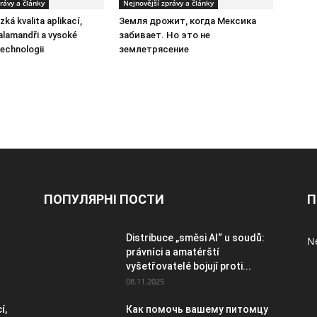
rávy a články
Nejnovější zprávy a články
zká kvalita aplikací,
Земля дрожит, когда Мексика
alamandři a vysoké
забивает. Но это не
technologii
землетрясение
ПОПУЛЯРНІ ПОСТИ
П
Distribuce „směsi AI“ u soudů:
Ne
právníci a amatérští
vyšetřovatelé bojují proti...
08.11.2025
í,
Как помочь вашему питомцу