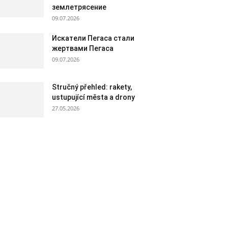
землетрясение
09.07.2026
Искатели Пегаса стали
жертвами Пегаса
09.07.2026
Stručný přehled: rakety,
ustupující města a drony
27.05.2026