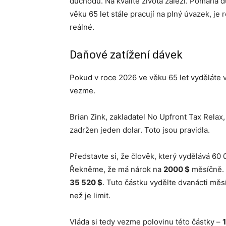
důchodu. Na kvalitě života záleží. Pomáhá d
věku 65 let stále pracují na plný úvazek, je 
reálné.
Daňové zatížení dávek
Pokud v roce 2026 ve věku 65 let vyděláte 
vezme.
Brian Zink, zakladatel No Upfront Tax Relax, 
zadržen jeden dolar. Toto jsou pravidla.
Představte si, že člověk, který vydělává 60 
Řekněme, že má nárok na
2000 $
měsíčně. T
35 520 $
. Tuto částku vydělte dvanácti měs
než je limit.
Vláda si tedy vezme polovinu této částky –