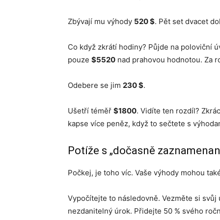
Zbývají mu výhody
520 $
. Pět set dvacet d
Co když zkrátí hodiny? Půjde na poloviční ú
pouze
$5520
nad prahovou hodnotou. Za r
Odebere se jim
230 $
.
Ušetří téměř
$1800
. Vidíte ten rozdíl? Zkr
kapse více peněz, když to sečtete s výhodam
Potíže s „dočasně zaznamena
Počkej, je toho víc. Vaše výhody mohou tak
Vypočítejte to následovně. Vezměte si svůj 
nezdanitelný úrok. Přidejte 50 % svého ročn