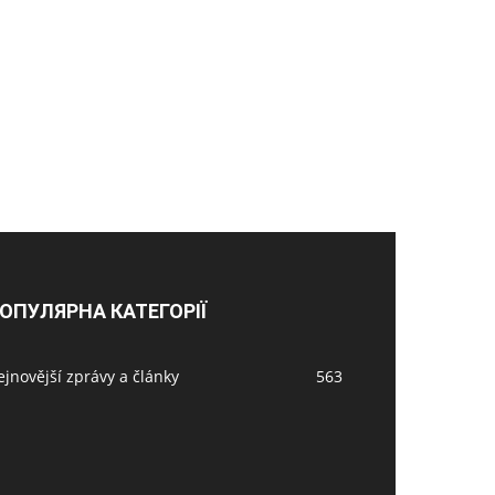
ОПУЛЯРНА КАТЕГОРІЇ
jnovější zprávy a články
563