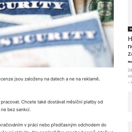
N
H
n
z
ma
Zá
mi
cenze jsou založeny na datech a ne na reklamě.
– 
 pracovat. Chcete také dostávat měsíční platby od
 ne bez sankcí.
 pokračováním v práci nebo předčasným odchodem do