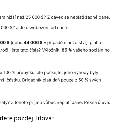
em nižší než 25 000 $? Z dávek se neplatí žádné daně.
 000 $? Jste osvobozeni od daně.
00 $
(nebo
44 000 $
v případě manželství), platíte
očili jste tato čísla? Výložník.
85 %
vašeho sociálního
ze 100 % přebytku, ale počkejte: jeho výhody byly
í částku. Brigádník platí daň pouze z 50 % svých
atý? Z tohoto příjmu vůbec neplatí daně. Pěkná úleva.
ete později litovat