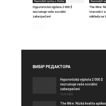
Nejnovější zprávy a články
Nejnovější zp
Hypotetická výplata 2 000 $
The Wire: Ní
nezruinuje vaše sociální
starověcí s
zabezpečení
náklady na 
ВИБІР РЕДАКТОРА
Hypotetická výplata 2 000 $
nezruinuje vaše sociální
zabezpečení
10.07.2026
The Wire: Nízká kvalita aplikac