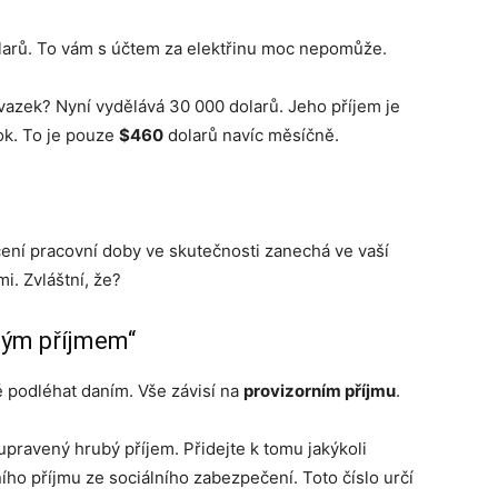
olarů. To vám s účtem za elektřinu moc nepomůže.
vazek? Nyní vydělává 30 000 dolarů. Jeho příjem je
ok. To je pouze
$460
dolarů navíc měsíčně.
ácení pracovní doby ve skutečnosti zanechá ve vaší
i. Zvláštní, že?
ným příjmem“
é podléhat daním. Vše závisí na
provizorním příjmu
.
upravený hrubý příjem. Přidejte k tomu jakýkoli
ího příjmu ze sociálního zabezpečení. Toto číslo určí