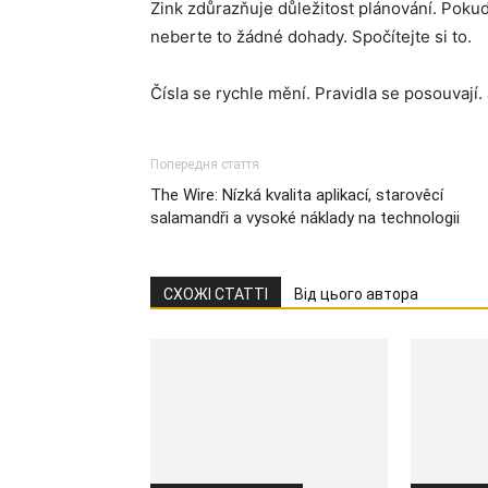
Zink zdůrazňuje důležitost plánování. Pokud
neberte to žádné dohady. Spočítejte si to.
Čísla se rychle mění. Pravidla se posouvají.
Попередня стаття
The Wire: Nízká kvalita aplikací, starověcí
salamandři a vysoké náklady na technologii
СХОЖІ СТАТТІ
Від цього автора