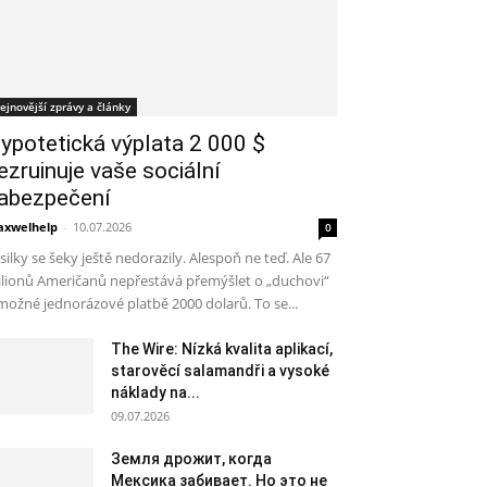
ejnovější zprávy a články
ypotetická výplata 2 000 $
ezruinuje vaše sociální
abezpečení
xwelhelp
-
10.07.2026
0
silky se šeky ještě nedorazily. Alespoň ne teď. Ale 67
lionů Američanů nepřestává přemýšlet o „duchovi“
​​možné jednorázové platbě 2000 dolarů. To se...
The Wire: Nízká kvalita aplikací,
starověcí salamandři a vysoké
náklady na...
09.07.2026
Земля дрожит, когда
Мексика забивает. Но это не