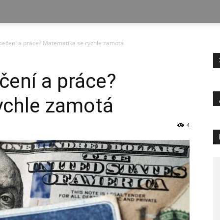
zpečení a práce? Matematika se rychle zamotá
čení a práce?
ychle zamotá
4