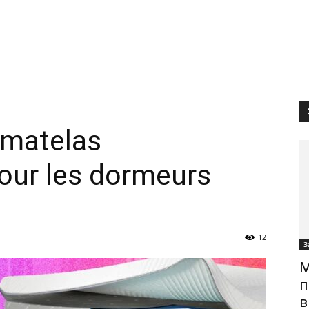
 matelas
pour les dormeurs
12
З
М
п
в