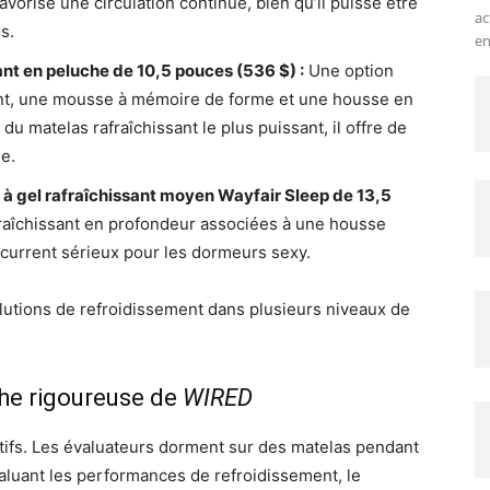
favorise une circulation continue, bien qu’il puisse être
ac
s.
en
ant en peluche de 10,5 pouces (536 $) :
Une option
sant, une mousse à mémoire de forme et une housse en
s du matelas rafraîchissant le plus puissant, il offre de
e.
à gel rafraîchissant moyen Wayfair Sleep de 13,5
raîchissant en profondeur associées à une housse
oncurrent sérieux pour les dormeurs sexy.
solutions de refroidissement dans plusieurs niveaux de
che rigoureuse de
WIRED
ifs. Les évaluateurs dorment sur des matelas pendant
aluant les performances de refroidissement, le