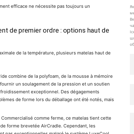
ment efficace ne nécessite pas toujours un
Як
ме
Вк
ча
t de premier ordre : options haut de
Іс
шв
об
aximale de la température, plusieurs matelas haut de
ide combine de la polyfoam, de la mousse à mémoire
fournir un soulagement de la pression et un soutien
 refroidissement exceptionnel. Des dégagements
blèmes de forme lors du déballage ont été notés, mais
Commercialisé comme ferme, ce matelas tient cette
e forme brevetée AirCradle. Cependant, les
ent pas exceptionnelles malgré le système LuxeCool