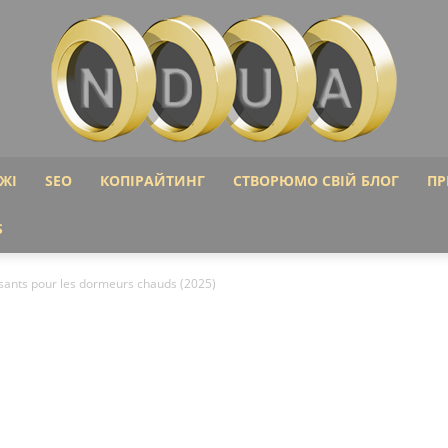
ЖІ
SEO
КОПІРАЙТИНГ
СТВОРЮМО СВІЙ БЛОГ
ПР
Ndua
S
ssants pour les dormeurs chauds (2025)