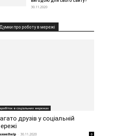
вигодою для свого сайту?
30.11.2020
Думки про роботу в мережі
аробіток в соціальних мережах
агато друзів у соціальній
ережі
xwelhelp
-
30.11.2020
0