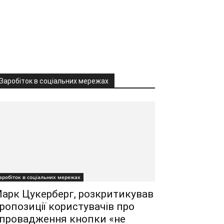
Заробіток в соціальних мережах
аробіток в соціальних мережах
арк Цукерберг, розкритикував
ропозиції користувачів про
провадження кнопки «не