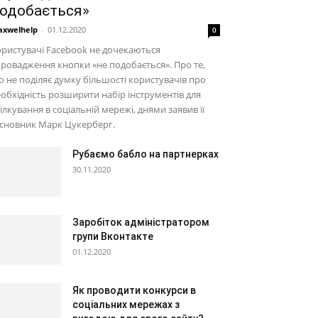
одобається»
xwelhelp
-
01.12.2020
0
ристувачі Facebook не дочекаються
ровадження кнопки «не подобається». Про те,
 не поділяє думку більшості користувачів про
обхідність розширити набір інструментів для
ілкування в соціальній мережі, днями заявив її
асновник Марк Цукерберг.
Рубаємо бабло на партнерках
30.11.2020
Заробіток адміністратором
групи Вконтакте
01.12.2020
Як проводити конкурси в
соціальних мережах з