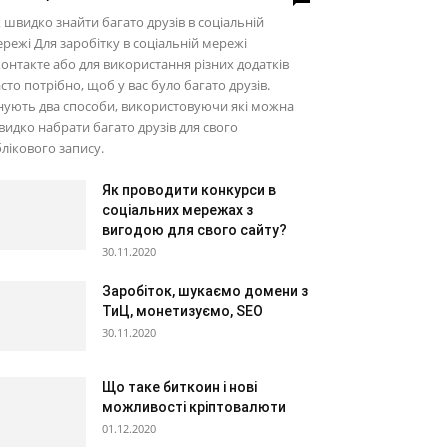
 швидко знайти багато друзів в соціальній
режі Для заробітку в соціальній мережі
онтакте або для використання різних додатків
сто потрібно, щоб у вас було багато друзів.
нують два способи, використовуючи які можна
идко набрати багато друзів для свого
лікового запису.
Як проводити конкурси в
соціальних мережах з
вигодою для свого сайту?
30.11.2020
Заробіток, шукаємо домени з
ТиЦ, монетизуємо, SEO
30.11.2020
Що таке биткоин і нові
можливості кріптовалюти
01.12.2020