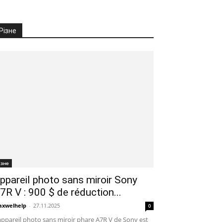
Різне
ізне
ppareil photo sans miroir Sony
7R V : 900 $ de réduction...
xwelhelp
-
27.11.2025
0
appareil photo sans miroir phare A7R V de Sony est