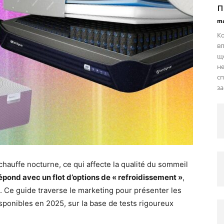
п
ma
Ко
вп
що
не
сп
з
hauffe nocturne, ce qui affecte la qualité du sommeil
épond avec un flot d’options de « refroidissement »
,
 Ce guide traverse le marketing pour présenter les
isponibles en 2025, sur la base de tests rigoureux