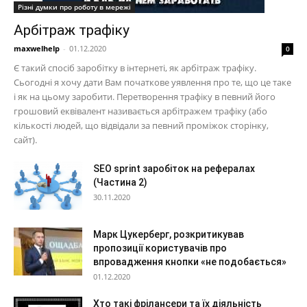
Різні думки про роботу в мережі
Арбітраж трафіку
maxwelhelp
-
01.12.2020
0
Є такий спосіб заробітку в інтернеті, як арбітраж трафіку.
Сьогодні я хочу дати Вам початкове уявлення про те, що це таке
і як на цьому заробити. Перетворення трафіку в певний його
грошовий еквівалент називається арбітражем трафіку (або
кількості людей, що відвідали за певний проміжок сторінку,
сайт).
SEO sprint заробіток на рефералах
(Частина 2)
30.11.2020
Марк Цукерберг, розкритикував
пропозиції користувачів про
впровадження кнопки «не подобається»
01.12.2020
Хто такі фрілансери та їх діяльність