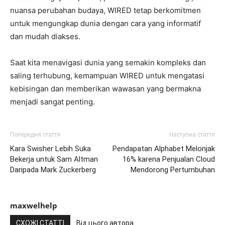
nuansa perubahan budaya, WIRED tetap berkomitmen
untuk mengungkap dunia dengan cara yang informatif
dan mudah diakses.
Saat kita menavigasi dunia yang semakin kompleks dan
saling terhubung, kemampuan WIRED untuk mengatasi
kebisingan dan memberikan wawasan yang bermakna
menjadi sangat penting.
Попередня стаття
Наступна стаття
Kara Swisher Lebih Suka
Pendapatan Alphabet Melonjak
Bekerja untuk Sam Altman
16% karena Penjualan Cloud
Daripada Mark Zuckerberg
Mendorong Pertumbuhan
maxwelhelp
СХОЖІ СТАТТІ
Від цього автора