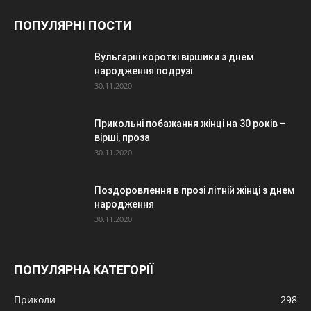
ПОПУЛЯРНІ ПОСТИ
Вульгарні короткі віршики з днем
народження подрузі
30.11.2020
Прикольні побажання жінці на 30 років –
вірші, проза
30.11.2020
Поздоровлення в прозі літній жінці з днем
народження
30.11.2020
ПОПУЛЯРНА КАТЕГОРІЇ
Приколи
298