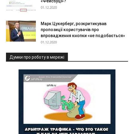
«Фейсбуці»?
01.12.2020
Марк Цукерберг, розкритикував
пропозиції користувачів про
впровадження кнопки «не подобається»
01.12.2020
Думки про роботу в мережі