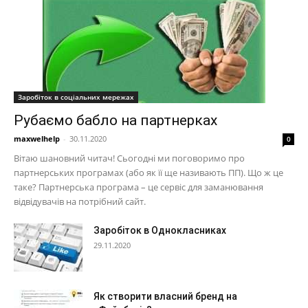
Заробіток в соціальних мережах
Рубаємо бабло на партнерках
maxwelhelp
-
30.11.2020
0
Вітаю шановний читач! Сьогодні ми поговоримо про
партнерських програмах (або як її ще називають ПП). Що ж це
таке? Партнерська програма – це сервіс для заманювання
відвідувачів на потрібний сайт.
Заробіток в Однокласниках
29.11.2020
Як створити власний бренд на