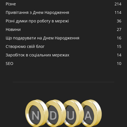
Різне
214
Привітання з Днем Народження
114
Різні думки про роботу в мережі
36
Новини
27
Що подарувати на Днем Народження
16
Створюмо свій блог
15
Заробіток в соціальних мережах
14
SEO
10