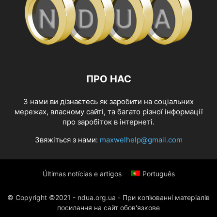
ПРО НАС
З нами ви дізнаєтесь як заробити на соціальних
мережах, власному сайті, та багато різної інформації
про заробіток в інтернеті.
Звяжіться з нами:
maxwelhelp@gmail.com
Últimas notícias e artigos
Português
© Copyright ©2021 - ndua.org.ua - При копіюванні матеріалів
посилання на сайт обов'язкове