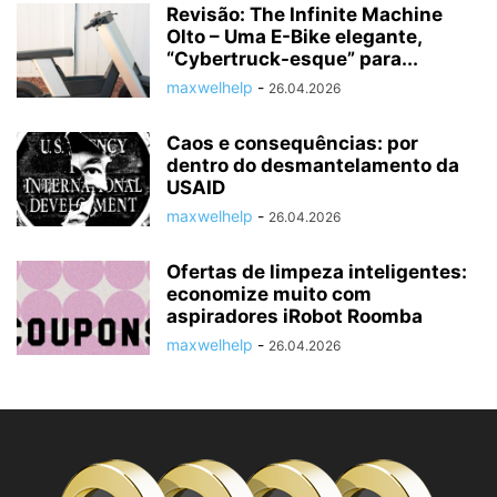
Revisão: The Infinite Machine
Olto – Uma E-Bike elegante,
“Cybertruck-esque” para...
maxwelhelp
-
26.04.2026
Caos e consequências: por
dentro do desmantelamento da
USAID
maxwelhelp
-
26.04.2026
Ofertas de limpeza inteligentes:
economize muito com
aspiradores iRobot Roomba
maxwelhelp
-
26.04.2026