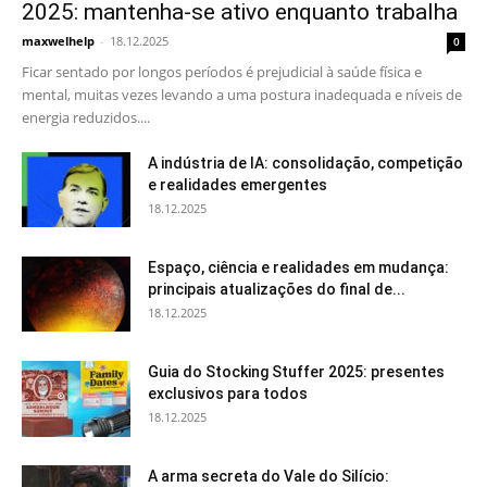
2025: mantenha-se ativo enquanto trabalha
maxwelhelp
-
18.12.2025
0
Ficar sentado por longos períodos é prejudicial à saúde física e
mental, muitas vezes levando a uma postura inadequada e níveis de
energia reduzidos....
A indústria de IA: consolidação, competição
e realidades emergentes
18.12.2025
Espaço, ciência e realidades em mudança:
principais atualizações do final de...
18.12.2025
Guia do Stocking Stuffer 2025: presentes
exclusivos para todos
18.12.2025
A arma secreta do Vale do Silício: