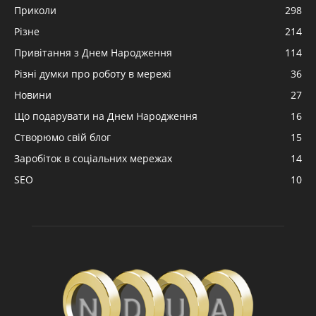
Приколи
298
Різне
214
Привітання з Днем Народження
114
Різні думки про роботу в мережі
36
Новини
27
Що подарувати на Днем Народження
16
Створюмо свій блог
15
Заробіток в соціальних мережах
14
SEO
10