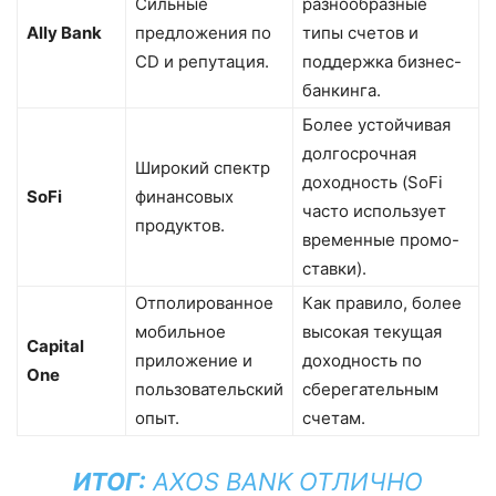
Сильные
разнообразные
Ally Bank
предложения по
типы счетов и
CD и репутация.
поддержка бизнес-
банкинга.
Более устойчивая
долгосрочная
Широкий спектр
доходность (SoFi
SoFi
финансовых
часто использует
продуктов.
временные промо-
ставки).
Отполированное
Как правило, более
мобильное
высокая текущая
Capital
приложение и
доходность по
One
пользовательский
сберегательным
опыт.
счетам.
ИТОГ:
AXOS BANK ОТЛИЧНО