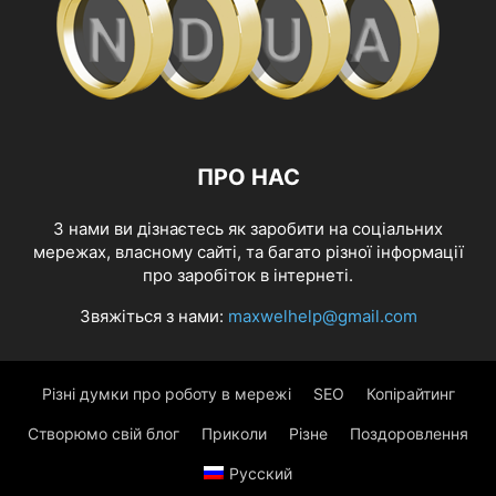
ПРО НАС
З нами ви дізнаєтесь як заробити на соціальних
мережах, власному сайті, та багато різної інформації
про заробіток в інтернеті.
Звяжіться з нами:
maxwelhelp@gmail.com
Різні думки про роботу в мережі
SEO
Копірайтинг
Створюмо свій блог
Приколи
Різне
Поздоровлення
Русский