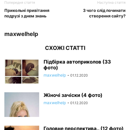
Попередня стаття
Наступна стаття
Прикольні привітання
З чого слід починати
подрузі з днем знань
створення сайту?
maxwelhelp
СХОЖІ СТАТТІ
Підбірка автоприколов (33
фото)
maxwelhelp
-
01.12.2020
Жіночі зачіски (4 фото)
maxwelhelp
-
01.12.2020
Головне перспектива.. (12 фото)