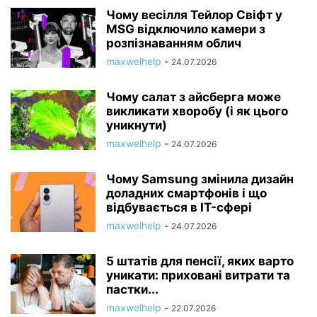
Чому весілля Тейлор Свіфт у
MSG відключило камери з
розпізнаванням облич
maxwelhelp
-
24.07.2026
Чому салат з айсберга може
викликати хворобу (і як цього
уникнути)
maxwelhelp
-
24.07.2026
Чому Samsung змінила дизайн
доладних смартфонів і що
відбувається в IT-сфері
maxwelhelp
-
24.07.2026
5 штатів для пенсії, яких варто
уникати: приховані витрати та
пастки...
maxwelhelp
-
22.07.2026