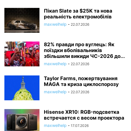
Пікап Slate за $25K та нова
реальність електромобілів
maxwelhelp
-
22.07.2026
82% правди про вуглець: Як
поїздки вболівальників
збільшили викиди ЧС-2026 до...
maxwelhelp
-
22.07.2026
Taylor Farms, пожертвування
MAGA та криза циклоспорозу
maxwelhelp
-
22.07.2026
Hisense XR10: RGB-подсветка
встречается с весом проектора
maxwelhelp
-
17.07.2026