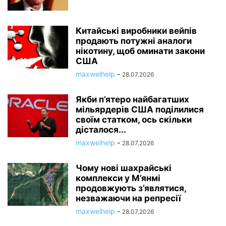
Китайські виробники вейпів
продають потужні аналоги
нікотину, щоб оминати закони
США
maxwelhelp
-
28.07.2026
Якби п’ятеро найбагатших
мільярдерів США поділилися
своїм статком, ось скільки
дісталося...
maxwelhelp
-
28.07.2026
Чому нові шахрайські
комплекси у М’янмі
продовжують з’являтися,
незважаючи на репресії
maxwelhelp
-
28.07.2026