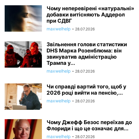
Чому неперевірені «натуральні»
добавки витісняють Аддерол
при СДВГ
maxwelhelp
-
28.07.2026
Звільнення голови статистики
DHS Марка Розенблюма: він
звинуватив адміністрацію
Трампа у...
maxwelhelp
-
28.07.2026
Чи справді вартий того, щоб у
2026 році вийти на пенсію,...
maxwelhelp
-
28.07.2026
Чому Джефф Безос переїхав до
Флориди і що це означає для...
maxwelhelp
-
28.07.2026