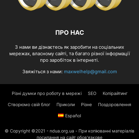
ПРО НАС
З нами ви дізнаєтесь як заробити на соціальних
мережах, власному сайті, та багато різної інформації
про заробіток в інтернеті.
Звяжіться з нами:
maxwelhelp@gmail.com
Різні думки про роботу в мережі
SEO
Копірайтинг
Створюмо свій блог
Приколи
Різне
Поздоровлення
Español
© Copyright ©2021 - ndua.org.ua - При копіюванні матеріалів
посилання на сайт обов'язкове