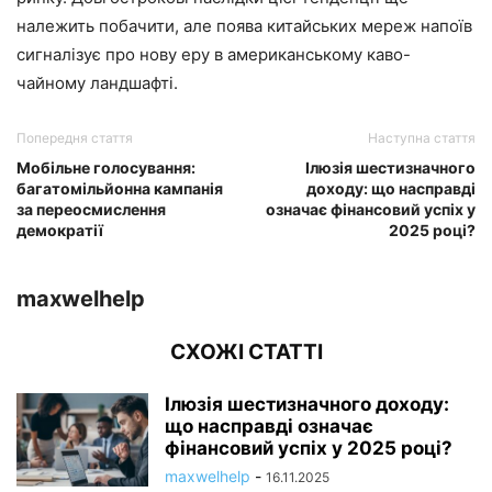
належить побачити, але поява китайських мереж напоїв
сигналізує про нову еру в американському каво-
чайному ландшафті.
Попередня стаття
Наступна стаття
Мобільне голосування:
Ілюзія шестизначного
багатомільйонна кампанія
доходу: що насправді
за переосмислення
означає фінансовий успіх у
демократії
2025 році?
maxwelhelp
СХОЖІ СТАТТІ
Ілюзія шестизначного доходу:
що насправді означає
фінансовий успіх у 2025 році?
maxwelhelp
-
16.11.2025