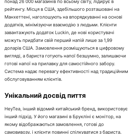
понад 26 000 магазинів по всьому світу, лідирує в
рейтингу. Місця в США, здебільшого розташовані на
Манхеттені, наголошують на впорядкуванні на основі
додатків, мінімізуючи взаємодію з людьми. Клієнти
завантажують додаток Luckin, де нові користувачі
можуть придбати свій перший напій лише за 1,99
доларів США. Замовлення розміщуються в цифровому
вигляді, а бариста готують напої безшумно, залишаючи
готові напої на прилавку для самостійного забору.
Система надає перевагу ефективності над традиційним
обслуговуванням клієнтів.
Унікальний досвід пиття
HeyTea, інший відомий китайський бренд, використовує
інший підхід. У його магазині в Брукліні є монітор, на
якому відображаються замовлення, готові до
самовивозу, і клієнти повинні спілкуватися з бариста,