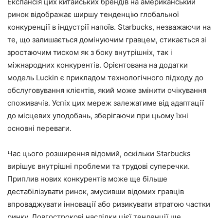
Експансія цих китайських брендів на американський
ринок відображає ширшу тенденцію глобальної
конкуренції в індустрії напоїв. Starbucks, незважаючи на
те, що залишається домінуючим гравцем, стикається зі
зростаючим тиском як з боку внутрішніх, так і
міжнародних конкурентів. Орієнтована на додатки
модель Luckin є прикладом технологічного підходу до
обслуговування клієнтів, який може змінити очікування
споживачів. Успіх цих мереж залежатиме від адаптації
до місцевих уподобань, зберігаючи при цьому їхні
основні переваги.
Час цього розширення відомий, оскільки Starbucks
вирішує внутрішні проблеми та трудові суперечки.
Приплив нових конкурентів може ще більше
дестабілізувати ринок, змусивши відомих гравців
впроваджувати інновації або ризикувати втратою частки
ринку. Довгострокові наслідки цієї тенденції ще