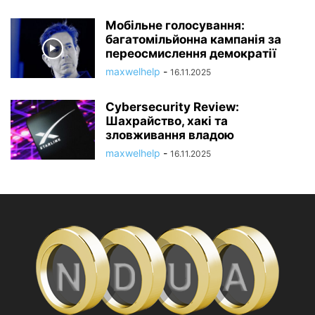
Мобільне голосування:
багатомільйонна кампанія за
переосмислення демократії
maxwelhelp
-
16.11.2025
Cybersecurity Review:
Шахрайство, хакі та
зловживання владою
maxwelhelp
-
16.11.2025