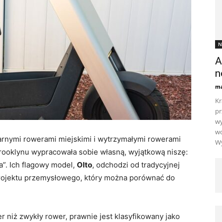
N
A
n
ma
Kr
pr
wy
wo
tarnymi rowerami miejskimi i wytrzymałymi rowerami
Wy
rooklynu wypracowała sobie własną, wyjątkową niszę:
a”. Ich flagowy model,
Olto
, odchodzi od tradycyjnej
projektu przemysłowego, który można porównać do
 niż zwykły rower, prawnie jest klasyfikowany jako