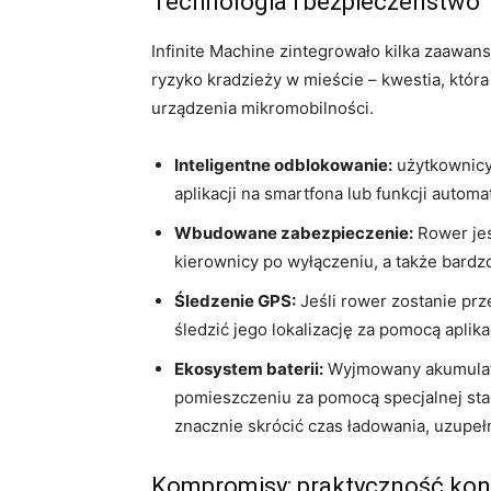
Technologia i bezpieczeństwo
Infinite Machine zintegrowało kilka zaawan
ryzyko kradzieży w mieście – kwestia, któr
urządzenia mikromobilności.
Inteligentne odblokowanie:
użytkownicy
aplikacji na smartfona lub funkcji autom
Wbudowane zabezpieczenie:
Rower jes
kierownicy po wyłączeniu, a także bardz
Śledzenie GPS:
Jeśli rower zostanie prz
śledzić jego lokalizację za pomocą aplika
Ekosystem baterii:
Wyjmowany akumulato
pomieszczeniu za pomocą specjalnej sta
znacznie skrócić czas ładowania, uzupeł
Kompromisy: praktyczność kont