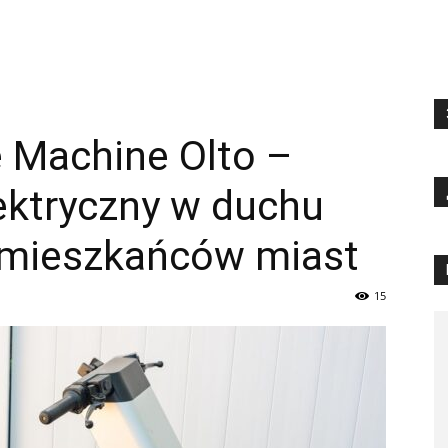
te Machine Olto –
ektryczny w duchu
a mieszkańców miast
15