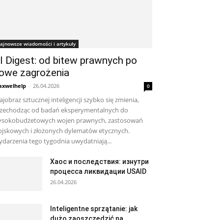
ajnowsze wiadomości i artykuły
I Digest: od bitew prawnych po
owe zagrożenia
xwelhelp
-
26.04.2026
0
ajobraz sztucznej inteligencji szybko się zmienia,
zechodząc od badań eksperymentalnych do
sokobudżetowych wojen prawnych, zastosowań
jskowych i złożonych dylematów etycznych.
darzenia tego tygodnia uwydatniają...
Хаос и последствия: изнутри
процесса ликвидации USAID
26.04.2026
Inteligentne sprzątanie: jak
dużo zaoszczędzić na