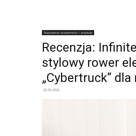
Najnowsze wiadomości i artykuły
Recenzja: Infini
stylowy rower el
„Cybertruck” dl
26.04.2026