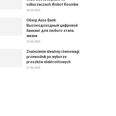
odkurzaczach iRobot Roomba
26.04.2026
Обзор Axos Bank:
Высокодоходный цифровой
банкинг для любого этапа
жизни
25.04.2026
Znalezienie idealnej równowagi:
przewodnik po wyborze
proszków elektrolitowych
21.04.2026