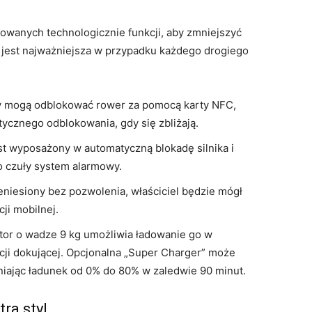
sowanych technologicznie funkcji, aby zmniejszyć
a jest najważniejsza w przypadku każdego drogiego
 mogą odblokować rower za pomocą karty NFC,
atycznego odblokowania, gdy się zbliżają.
t wyposażony w automatyczną blokadę silnika i
o czuły system alarmowy.
eniesiony bez pozwolenia, właściciel będzie mógł
cji mobilnej.
r o wadze 9 kg umożliwia ładowanie go w
cji dokującej. Opcjonalna „Super Charger” może
niając ładunek od 0% do 80% w zaledwie 90 minut.
ra styl