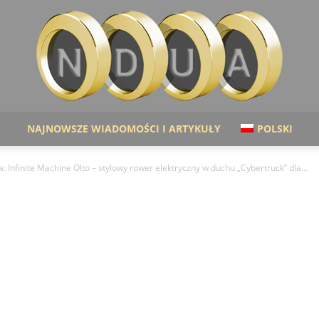
NAJNOWSZE WIADOMOŚCI I ARTYKUŁY
POLSKI
Ndua
: Infinite Machine Olto – stylowy rower elektryczny w duchu „Cybertruck” dla...