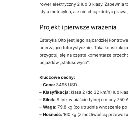
rower elektryczny 2 lub 3 klasy. Zapewnia t
stylu motocykla, ale nie chcą zdobyć prawa 
Projekt i pierwsze wrażenia
Estetyka Olto jest jego najbardziej kontro
uderzająco futurystycznie. Taka konstrukc
przygotuj się na częste komentarze przecho
pojazdów „statusowych”.
Kluczowe cechy:
–
Cena:
3495 USD
–
Klasyfikacja:
klasa 2 (do 32 km/h) lub kla
–
Silnik:
Silnik w piaście tylnej o mocy 750 
–
Waga:
79,8 kg (co utrudnia wnoszenie po
–
Nośność:
160 kg (z możliwością przewozu