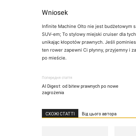
Wniosek
Infinite Machine Olto nie jest budżetowy
SUV-em; To stylowy miejski cruiser dla tych
unikając kłopotów prawnych. Jeśli pominies
ten rower zapewni Ci płynny, przyjemny i 
po mieście.
Попередня стаття
AI Digest: od bitew prawnych po nowe
zagrożenia
СХОЖІ СТАТТІ
Від цього автора