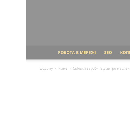
РОБОТА В МЕРЕЖІ
SEO
КОП
Додому
Різне
Скільки заробляє дмитро маслен