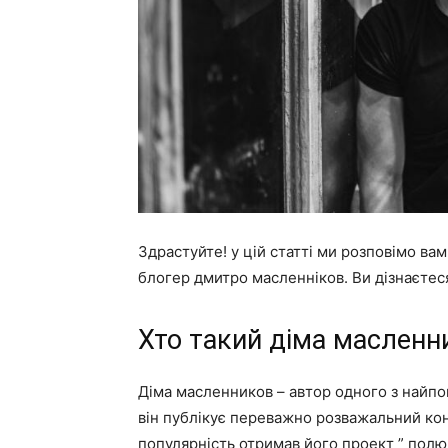
Здрастуйте! у цій статті ми розповімо ва
блогер дмитро масленніков. Ви дізнаєтес
Хто такий діма масленни
Діма масленников – автор одного з найпоп
він публікує переважно розважальний кон
популярність отримав його проект ” полю