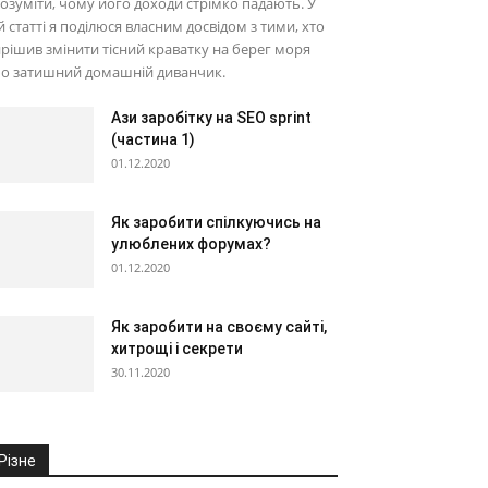
озуміти, чому його доходи стрімко падають. У
й статті я поділюся власним досвідом з тими, хто
рішив змінити тісний краватку на берег моря
бо затишний домашній диванчик.
Ази заробітку на SEO sprint
(частина 1)
01.12.2020
Як заробити спілкуючись на
улюблених форумах?
01.12.2020
Як заробити на своєму сайті,
хитрощі і секрети
30.11.2020
Різне