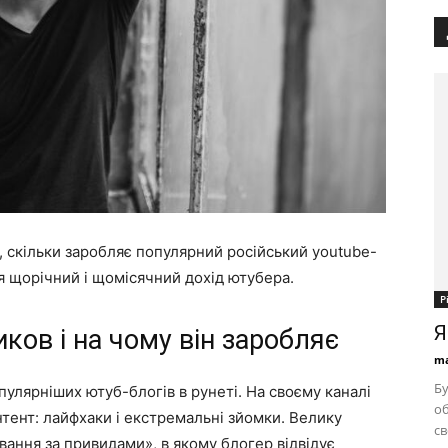
м, скільки заробляє популярний російський youtube-
я щорічний і щомісячний дохід ютубера.
Р
Я
ков і на чому він заробляє
ma
Бу
улярніших ютуб-блогів в рунеті. На своєму каналі
об
тент: лайфхаки і екстремальні зйомки. Велику
св
вання за привидами», в якому блогер відвідує