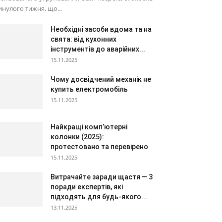
нулого тижня, що...
Необхідні засоби вдома та на
свята: від кухонних
інструментів до аварійних...
15.11.2025
Чому досвідчений механік не
купить електромобіль
15.11.2025
Найкращі комп’ютерні
колонки (2025):
протестовано та перевірено
15.11.2025
Витрачайте заради щастя — 3
поради експертів, які
підходять для будь-якого...
13.11.2025