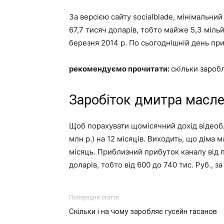
За версією сайту socialblade, мінімальни
67,7 тисяч доларів, тобто майже 5,3 мільй
березня 2014 р. По сьогоднішній день приб
рекомендуємо прочитати:
скільки зароб
Заробіток дмитра масле
Щоб порахувати щомісячний дохід відеобл
млн р.) на 12 місяців. Виходить, що діма
місяць. Приблизний прибуток каналу від п
доларів, тобто від 600 до 740 тис. Руб., з
Попередня стаття
Скільки і на чому заробляє гусейн гасанов