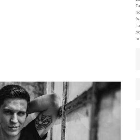
Fa
по
% 
го
ос
по