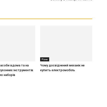
Різне
засоби вдома та на
Чому досвідчений механік не
 кухонних інструментів
купить електромобіль
их наборів