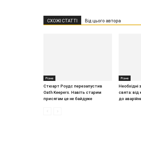
СХОЖІ СТАТТІ
Від цього автора
Різне
Різне
Стюарт Роудс перезапустив
Необхідні 
Oath Keepers. Навіть старим
свята: від
присягам це не байдуже
до аварійн