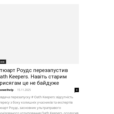
ізне
тюарт Роудс перезапустив
ath Keepers. Навіть старим
рисягам це не байдуже
xwelhelp
-
15.11.2025
0
вдача перезапуску # Oath Keepers: відсутність
тересу з боку колишніх учасників та експертів
юарт Роудс, засновник ультраправого
єнізованого угруповання Oath Keepers, оголосив