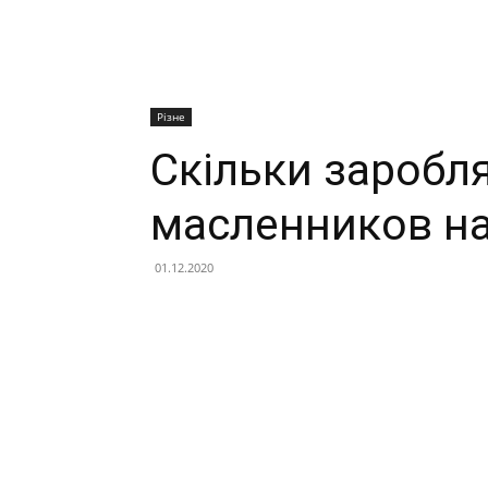
Різне
Скільки заробл
масленников на
01.12.2020