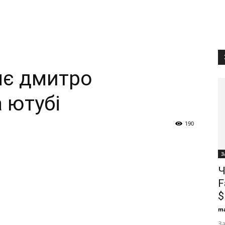
яє дмитро
 ютубі
190
З
Ч
F
$
ma
За