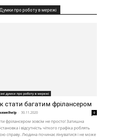
Думки про роботу в мережі
ізні думки про роботу в мережі
к стати багатим фрілансером
xwelhelp
-
30.11.2020
0
ти фрілансером зовсім не просто! Затишна
становка і відсутність чіткого графіка роблять
ою справу. Людина починає лінуватися і не може