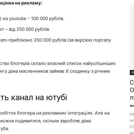
озцінки на рекламу:
 на youtube – 100 000 рублів.
т – від 250 000 рублів.
ram-приблизно 350 000 рублів (за версією порталу
тство блогерів склало власний список найуспішніших
нгу діма масленников займає 6 сходинку з річним
Р
С
O
ть канал на ютубі
п
ma
аробіток блогера на рекламних інтеграціях. Але на
Не
ін
можна подивитися, скільки заробляє діма
Ст
уба.
во