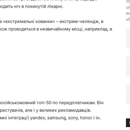
зр
одить ніч в покинутій лікарні.
ці
ви
а
ка «екстремальні хованки» – екстрим-челендж, в
кож проводиться в незвичайному місці, наприклад, в
російськомовний топ-50 по передплатникам. Він
ристувачів, але і у великих рекламодавців.
ні інтеграції yandex, samsung, sony, honor і ін.