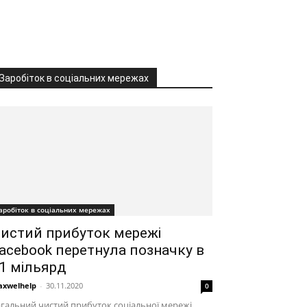
Заробіток в соціальних мережах
аробіток в соціальних мережах
истий прибуток мережі
acebook перетнула позначку в
1 мільярд
xwelhelp
-
30.11.2020
0
гальний чистий прибуток соціальної мережі