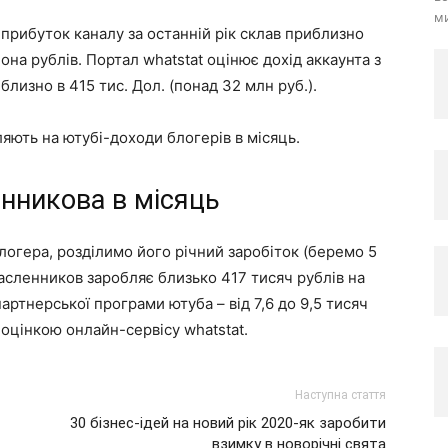
ми
й прибуток каналу за останній рік склав приблизно
она рублів. Портал whatstat оцінює дохід аккаунта з
лизно в 415 тис. Дол. (понад 32 млн руб.).
ляють на ютубі-доходи блогерів в місяць.
нникова в місяць
огера, розділимо його річний заробіток (беремо 5
 масленников заробляє близько 417 тисяч рублів на
артнерської програми ютуба – від 7,6 до 9,5 тисяч
а оцінкою онлайн-сервісу whatstat.
Наступна стаття
30 бізнес-ідей на новий рік 2020-як заробити
взимку в новорічні свята