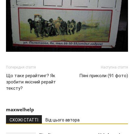
Попередня стаття
Наступна стаття
Що таке рерайтинг? Як
Пяні приколи (91 фото)
зробити якісний рерайт
тексту?
maxwelhelp
СХОЖІ СТАТТІ
Від цього автора