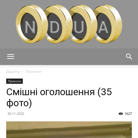
Ndua
Додому
Приколи
Приколи
Смішні оголошення (35
фото)
30.11.2020
1627