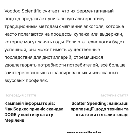
Voodoo Scientific считает, что их ферментативный
подход предлагает уникальную альтернативу
традиционным методам смягчения алкоголя, которые
часто полагаются на процессы купажа или выдержки,
которые могут занять годы. Если эта технология будет
успешной, она может иметь существенные
последствия для дистиллерий, стремящихся
удовлетворять потребности потребителей, всё больше
заинтересованных в нюансированных и изысканных
вкусовых профилях.
Попередня стаття
Наступна стаття
Кампанія інформаторів:
Scatter Spending: найкращі
Чак Борхес привніс скандал
пропозиції щодо техніки та
DOGE у політику штату
стилю життя в листопаді
Меріленд
maxwelhelp