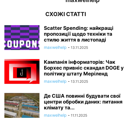
СХОЖІ СТАТТІ
Scatter Spending: найкращі
пропозиції щодо техніки та
стилю життя в листопаді
maxwelhelp
-
13.11.2025
Кампанія інформаторів: Чак
Борхес привніс скандал DOGE у
політику штату Меріленд
maxwelhelp
-
13.11.2025
Де США повинні будувати свої
центри обробки даних: питання
клімату та...
maxwelhelp
-
11.11.2025