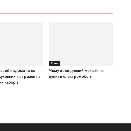
Різне
засоби вдома та на
Чому досвідчений механік не
 кухонних інструментів
купить електромобіль
их наборів