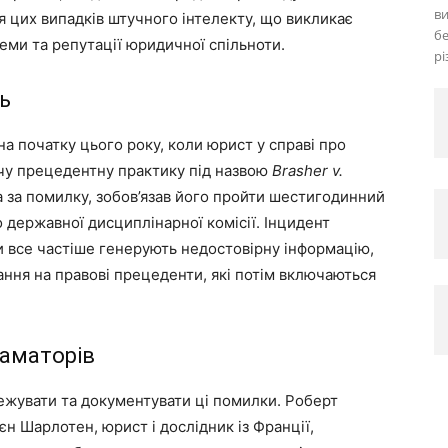
ви
 цих випадків штучного інтелекту, що викликає
бе
еми та репутації юридичної спільноти.
рі
ь
а початку цього року, коли юрист у справі про
ючу прецедентну практику під назвою
Brasher v.
а за помилку, зобов’язав його пройти шестигодинний
о державної дисциплінарної комісії. Інцидент
и все частіше генерують недостовірну інформацію,
ння на правові прецеденти, які потім включаються
-аматорів
тежувати та документувати ці помилки. Роберт
н Шарлотен, юрист і дослідник із Франції,