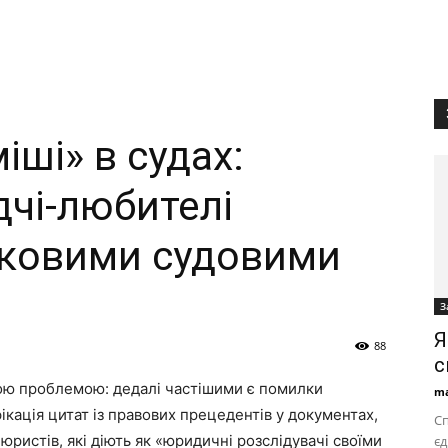
іші» в судах:
дчі-любителі
йковими судовими
З
Я
88
с
чою проблемою: дедалі частішими є помилки
ma
ікація цитат із правових прецедентів у документах,
Сп
юристів, які діють як «юридичні розслідувачі своїми
є