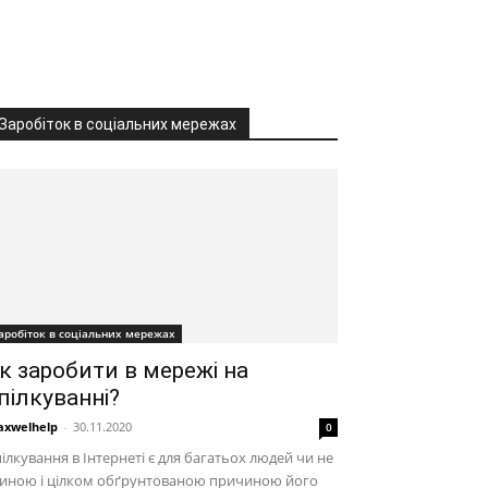
Заробіток в соціальних мережах
аробіток в соціальних мережах
к заробити в мережі на
пілкуванні?
xwelhelp
-
30.11.2020
0
ілкування в Інтернеті є для багатьох людей чи не
диною і цілком обґрунтованою причиною його