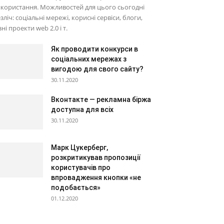
користання. Можливостей для цього сьогодні
зліч: соціальні мережі, корисні сервіси, блоги,
зні проекти web 2.0 і т.
Як проводити конкурси в
соціальних мережах з
вигодою для свого сайту?
30.11.2020
Вконтакте — рекламна біржа
доступна для всіх
30.11.2020
Марк Цукерберг,
розкритикував пропозиції
користувачів про
впровадження кнопки «не
подобається»
01.12.2020