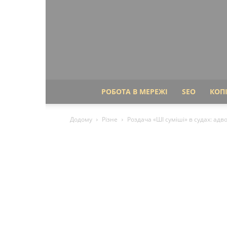
РОБОТА В МЕРЕЖІ
SEO
КОП
Додому
Різне
Роздача «ШІ суміші» в судах: адв