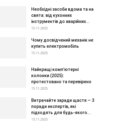
Необхідні засоби вдома та на
свята: від кухонних
інструментів до аварійних...
15.11.2025
Чому досвідчений механік не
купить електромобіль
15.11.2025
Найкращі комп’ютерні
колонки (2025):
протестовано та перевірено
15.11.2025
Витрачайте заради щастя — 3
поради експертів, які
підходять для будь-якого...
13.11.2025