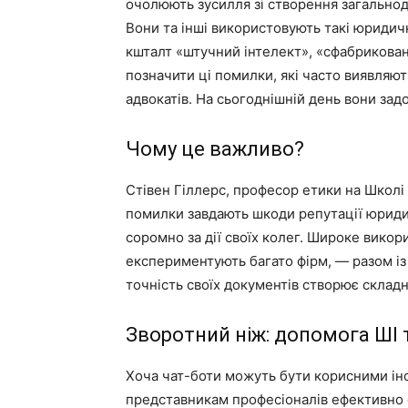
очолюють зусилля зі створення загальнод
Вони та інші використовують такі юридичні
кшталт «штучний інтелект», «сфабрикован
позначити ці помилки, які часто виявляють
адвокатів. На сьогоднішній день вони за
Чому це важливо?
Стівен Гіллерс, професор етики на Школі 
помилки завдають шкоди репутації юриди
соромно за дії своїх колег. Широке викор
експериментують багато фірм, — разом і
точність своїх документів створює складн
Зворотний ніж: допомога ШІ
Хоча чат-боти можуть бути корисними інс
представникам професіоналів ефективно