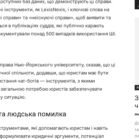
оступних баз даних, що демонструють ці справи.
 інструменти, як LexisNexis, і ключові слова на
і справи» та «неіснуючі справи», щоб виявити та
ся в публікаціях суддів, які публічно карають
документували понад 500 випадків використання ШІ.
права Нью-Йоркського університету, сказав, що ці
чної спільноти, додавши, що юристам має бути
истання чат-ботів — інструментів, з якими
Р
з загальною потребою юристів забезпечувати
у ситуацію.
З
ч
 та людська помилка
ma
До
трументами, які допомагають юристам і навіть
та
 формулювати юридичні аргументи, потенціал
пл