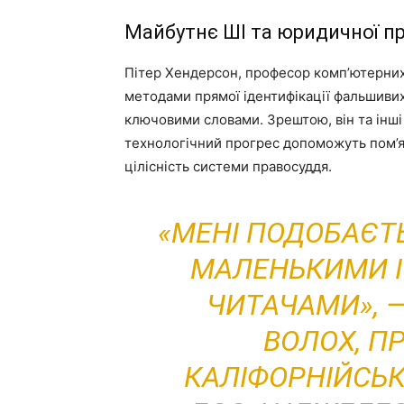
Майбутнє ШІ та юридичної п
Пітер Хендерсон, професор комп’ютерних
методами прямої ідентифікації фальшивих
ключовими словами. Зрештою, він та інші
технологічний прогрес допоможуть пом’я
цілісність системи правосуддя.
«МЕНІ ПОДОБАЄТ
МАЛЕНЬКИМИ І
ЧИТАЧАМИ», 
ВОЛОХ, П
КАЛІФОРНІЙСЬК