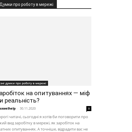
Думки про роботу в мережі
ізні думки про роботу в мережі
аробіток на опитуваннях — міф
и реальність?
xwelhelp
-
30.11.2020
0
рогі читачі, сьогодні я хотів би поговорити про
кий вид заробітку в мережі, як заробіток на
атних опитуваннях. А точніше, відрадити вас не