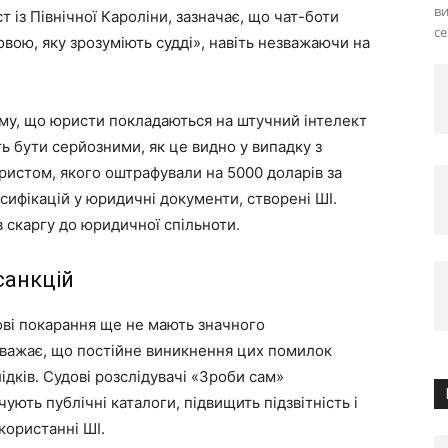
ви
із Північної Кароліни, зазначає, що чат-боти
се
ою, яку зрозуміють судді», навіть незважаючи на
ому, що юристи покладаються на штучний інтелект
ь бути серйозними, як це видно у випадку з
стом, якого оштрафували на 5000 доларів за
ифікацій у юридичні документи, створені ШІ.
в скаргу до юридичної спільноти.
санкцій
ві покарання ще не мають значного
важає, що постійне виникнення цих помилок
ідків. Судові розслідувачі «Зроби сам»
чують публічні каталоги, підвищить підзвітність і
користанні ШІ.