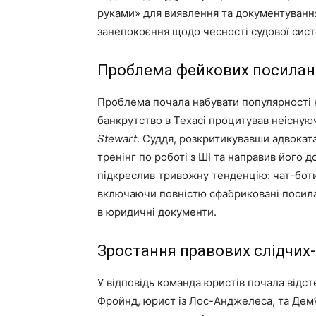
руками» для виявлення та документування
занепокоєння щодо чесності судової сист
Проблема фейкових посилан
Проблема почала набувати популярності н
банкрутство в Техасі процитував неісну
Stewart
. Суддя, розкритикувавши адвокат
тренінг по роботі з ШІ та направив його д
підкреслив тривожну тенденцію: чат-бот
включаючи повністю сфабриковані посила
в юридичні документи.
Зростання правових слідчих
У відповідь команда юристів почала відс
Фройнд, юрист із Лос-Анджелеса, та Дем’є