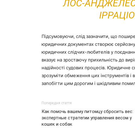
ЛОС-АНДЖЕЛЕСІ
ІРРАЦІ
Підсумовуючи, слід зазначити, що пошир
юридичних документах створює серйозну 
юридичних слідчих-любителів у поєднанн
вказує на зростаючу прихильність до вир
надійності судових процесів. Юридичне с
зрозуміти обмеження цих інструментів і
запобігти цим дорогим і шкідливим поми
Попередня стаття
Как помочь вашему питомцу сбросить вес:
экспертные стратегии управления весом у
кошек и собак