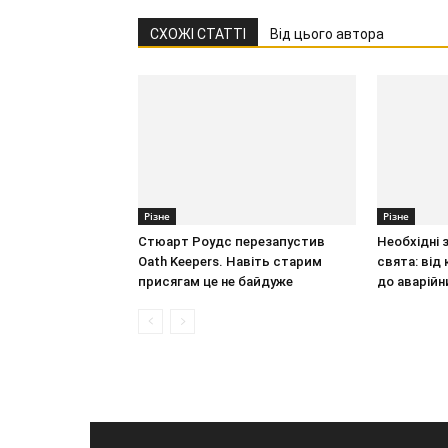
СХОЖІ СТАТТІ
Від цього автора
Різне
Різне
Стюарт Роудс перезапустив
Необхідні 
Oath Keepers. Навіть старим
свята: від
присягам це не байдуже
до аварійн