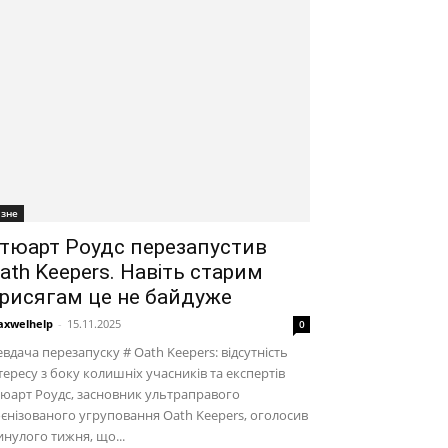
ізне
тюарт Роудс перезапустив
ath Keepers. Навіть старим
рисягам це не байдуже
xwelhelp
-
15.11.2025
0
вдача перезапуску # Oath Keepers: відсутність
тересу з боку колишніх учасників та експертів
юарт Роудс, засновник ультраправого
єнізованого угруповання Oath Keepers, оголосив
нулого тижня, що...