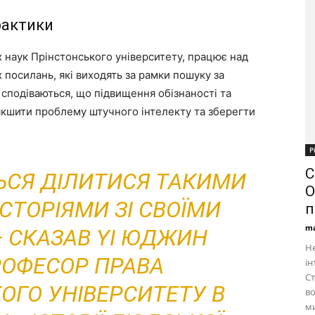
рактики
 наук Прінстонського університету, працює над
 посилань, які виходять за рамки пошуку за
 сподіваються, що підвищення обізнаності та
кшити проблему штучного інтелекту та зберегти
Р
С
ЬСЯ ДІЛИТИСЯ ТАКИМИ
O
СТОРІЯМИ ЗІ СВОЇМИ
п
ma
— СКАЗАВ YI ЮДЖИН
Не
РОФЕСОР ПРАВА
ін
Ст
ОГО УНІВЕРСИТЕТУ В
во
ми