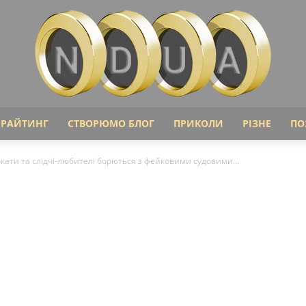
ІРАЙТИНГ
СТВОРЮМО БЛОГ
ПРИКОЛИ
РІЗНЕ
ПО
Ndua
окати та слідчі-любителі борються з фейковими судовими...