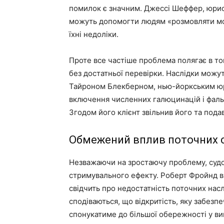
помилок є значним. Джессі Шеффер, юрист 
можуть допомогти людям «розмовляти мов
їхні недоліки.
Проте все частіше проблема полягає в т
без достатньої перевірки. Наслідки можут
Тайроном Блекберном, нью-йоркським юри
включення численних галюцинацій і фальс
Згодом його клієнт звільнив його та пода
Обмежений вплив поточних 
Незважаючи на зростаючу проблему, судо
стримувального ефекту. Роберт Фройнд в
свідчить про недостатність поточних насл
сподіваються, що відкритість, яку забезпе
спонукатиме до більшої обережності у ви