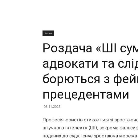
Різне
Роздача «ШІ сум
адвокати та слі
борються з фе
прецедентами
08.11.2025
Професія юристів стикається зі зростаю
штучного інтелекту (ШІ), зокрема фальсиф
поданих до суду. Існує зростаюча мережа 