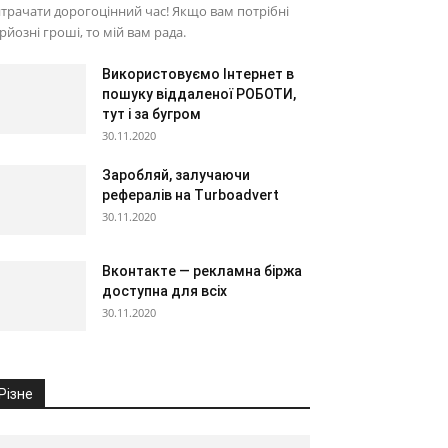
трачати дорогоцінний час! Якщо вам потрібні
рйозні гроші, то мій вам рада.
Використовуємо Інтернет в
пошуку віддаленої РОБОТИ,
тут і за бугром
30.11.2020
Заробляй, залучаючи
рефералів на Turboadvert
30.11.2020
Вконтакте — рекламна біржа
доступна для всіх
30.11.2020
Різне