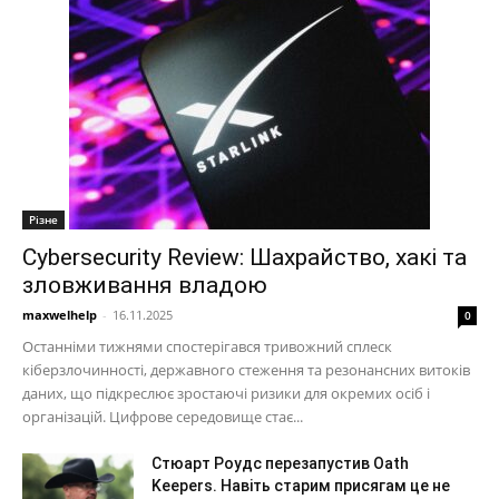
Різне
Cybersecurity Review: Шахрайство, хакі та
зловживання владою
maxwelhelp
-
16.11.2025
0
Останніми тижнями спостерігався тривожний сплеск
кіберзлочинності, державного стеження та резонансних витоків
даних, що підкреслює зростаючі ризики для окремих осіб і
організацій. Цифрове середовище стає...
Стюарт Роудс перезапустив Oath
Keepers. Навіть старим присягам це не