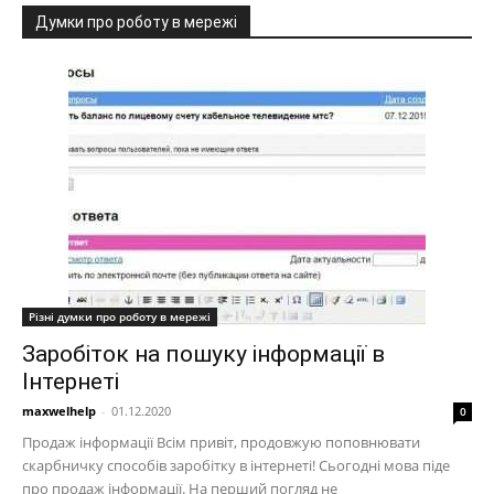
Думки про роботу в мережі
Різні думки про роботу в мережі
Заробіток на пошуку інформації в
Інтернеті
maxwelhelp
-
01.12.2020
0
Продаж інформації Всім привіт, продовжую поповнювати
скарбничку способів заробітку в інтернеті! Сьогодні мова піде
про продаж інформації. На перший погляд не