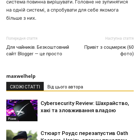
система повинна вирішувати. Головне не зупинятися
на одній системі, а спробувати для себе якомога
більше з них.
Попередня стаття
Наступна стаття
Для чайників. Безкоштовний
Привіт з соцмереж (60
сайт Blogger — це просто
фото)
maxwelhelp
СХОЖІ СТАТТІ
Від цього автора
Cybersecurity Review: Шахрайство,
хакі та зловживання владою
Різне
Стюарт Роудс перезапустив Oath