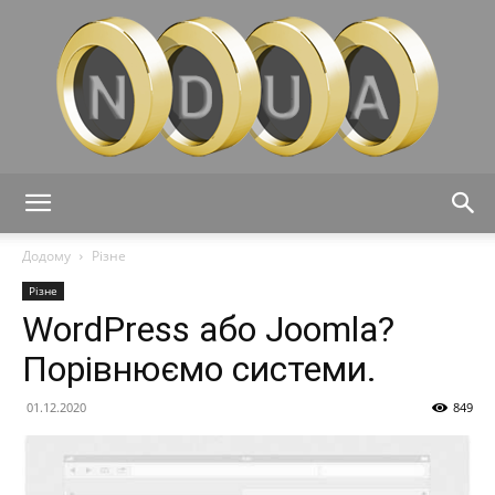
Ndua
Додому
Різне
Різне
WordPress або Joomla?
Порівнюємо системи.
01.12.2020
849