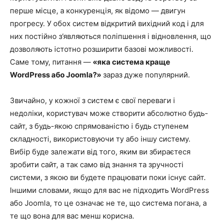
перше місце, а конкуренція, як відомо — двигун
прогресу. У обох систем відкритий вихідний код і для
них постійно з’являються поліпшення і відновлення, що
дозволяють істотно розширити базові можливості.
Саме тому, питання —
«яка система краще
WordPress або Joomla?»
зараз дуже популярний.
Звичайно, у кожної з систем є свої переваги і
недоліки, користувач може створити абсолютно будь-
сайт, з будь-якою спрямованістю і будь ступенем
складності, використовуючи ту або іншу систему.
Вибір буде залежати від того, яким ви збираєтеся
зробити сайт, а так само від знання та зручності
системи, з якою ви будете працювати поки існує сайт.
Іншими словами, якщо для вас не підходить WordPress
або Joomla, то це означає не те, що система погана, а
те що вона для вас менш корисна.