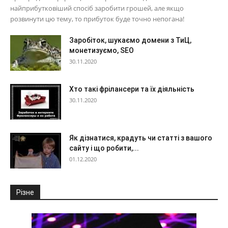
найприбутковіший спосіб заробити грошей, але якщо
розвинути цю тему, то прибуток буде точно непогана!
Заробіток, шукаємо домени з ТиЦ,
монетизуємо, SEO
30.11.2020
Хто такі фрілансери та їх діяльність
30.11.2020
Як дізнатися, крадуть чи статті з вашого
сайту і що робити,...
01.12.2020
Різне