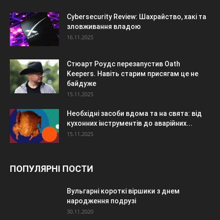
Cybersecurity Review: Шахрайство, хакі та
зловживання владою
16.11.2025
Стюарт Роудс перезапустив Oath
Keepers. Навіть старим присягам це не
байдуже
15.11.2025
Необхідні засоби вдома та на свята: від
кухонних інструментів до аварійних...
15.11.2025
ПОПУЛЯРНІ ПОСТИ
Вульгарні короткі віршики з днем
народження подрузі
30.11.2020