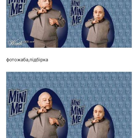
фотожаба,підбірка