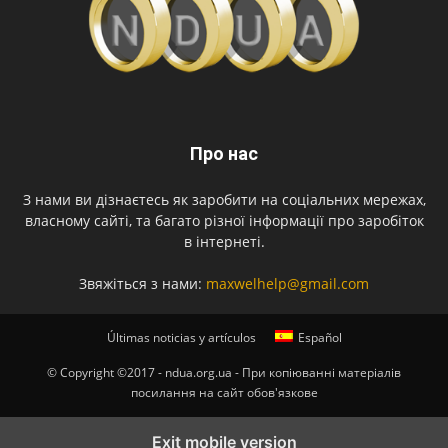
Про нас
З нами ви дізнаєтесь як заробити на соціальних мережах,
власному сайті, та багато різної інформації про заробіток
в інтернеті.
Звяжіться з нами:
maxwelhelp@gmail.com
Últimas noticias y artículos
Español
© Copyright ©2017 - ndua.org.ua - При копіюванні матеріалів
посилання на сайт обов'язкове
Exit mobile version