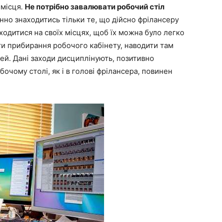
 місця.
Не потрібно завалювати робочий стіл
нно знаходитись тільки те, що дійсно фрілансеру
аходитися на своїх місцях, щоб їх можна було легко
ти прибирання робочого кабінету, наводити там
чей. Дані заходи дисциплінують, позитивно
бочому столі, як і в голові фрілансера, повинен