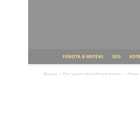
РОБОТА В МЕРЕЖІ
SEO
КОП
Додому
Різні думки про роботу в мережі
Кілька