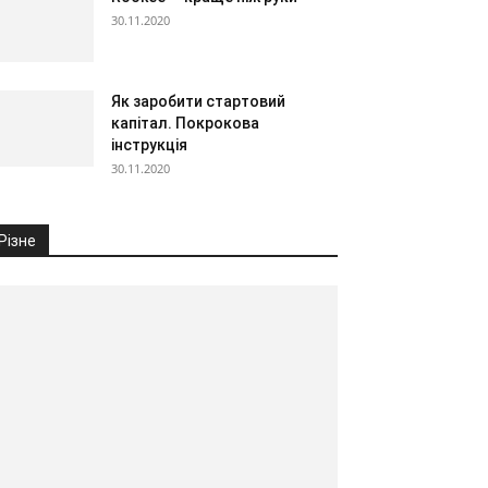
30.11.2020
Як заробити стартовий
капітал. Покрокова
інструкція
30.11.2020
Різне