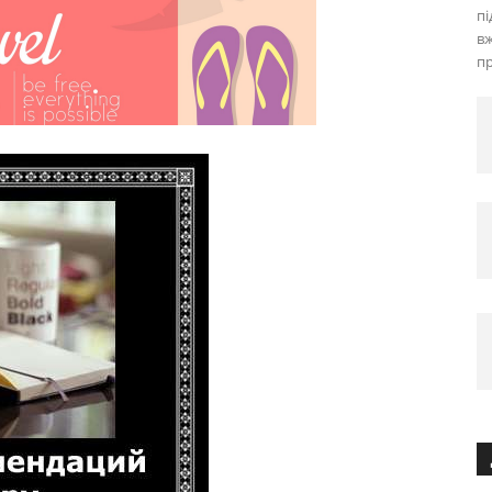
пі
вж
пр