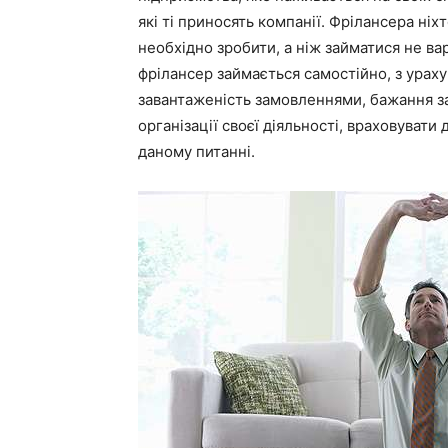
які ті приносять компанії. Фрілансера ніх
необхідно зробити, а ніж займатися не ва
фрілансер займається самостійно, з урах
завантаженість замовленнями, бажання зар
організації своєї діяльності, враховувати
даному питанні.