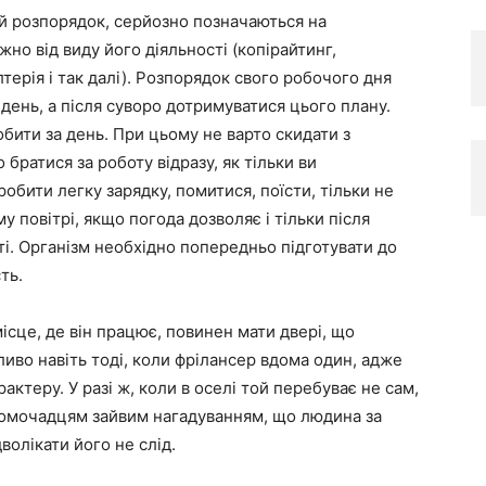
ий розпорядок, серйозно позначаються на
но від виду його діяльності (копірайтинг,
терія і так далі). Розпорядок свого робочого дня
 день, а після суворо дотримуватися цього плану.
бити за день. При цьому не варто скидати з
 братися за роботу відразу, як тільки ви
бити легку зарядку, помитися, поїсти, тільки не
у повітрі, якщо погода дозволяє і тільки після
сті. Організм необхідно попередньо підготувати до
ть.
місце, де він працює, повинен мати двері, що
иво навіть тоді, коли фрілансер вдома один, адже
актеру. У разі ж, коли в оселі той перебуває не сам,
домочадцям зайвим нагадуванням, що людина за
волікати його не слід.