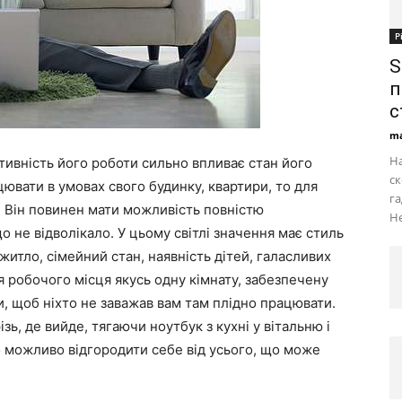
Р
S
п
с
ma
На
тивність його роботи сильно впливає стан його
ск
цювати в умовах свого будинку, квартири, то для
га
 Він повинен мати можливість повністю
Не
о не відволікало. У цьому світлі значення має стиль
 житло, сімейний стан, наявність дітей, галасливих
ля робочого місця якусь одну кімнату, забезпечену
и, щоб ніхто не заважав вам там плідно працювати.
зь, де вийде, тягаючи ноутбук з кухні у вітальню і
 можливо відгородити себе від усього, що може