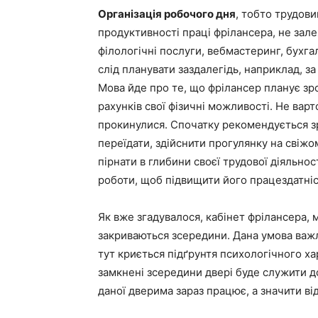
Організація робочого дня
, тобто трудов
продуктивності праці фрілансера, не залеж
філологічні послуги, вебмастеринг, бухгал
слід планувати заздалегідь, наприклад, за
Мова йде про те, що фрілансер планує зро
рахунків свої фізичні можливості. Не варто
прокинулися. Спочатку рекомендується зро
переїдати, здійснити прогулянку на свіжом
пірнати в глибини своєї трудової діяльно
роботи, щоб підвищити його працездатніс
Як вже згадувалося, кабінет фрілансера, 
закриваються зсередини. Дана умова важл
тут криється підґрунтя психологічного хар
замкнені зсередини двері буде служити 
даної дверима зараз працює, а значити від