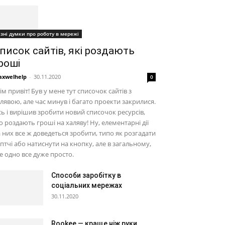
ізні думки про роботу в мережі
писок сайтів, які роздають
роші
xwelhelp
-
30.11.2020
0
ім привіт! Був у мене тут списочок сайтів з
лявою, але час минув і багато проекти закрилися.
ь і вирішив зробити новий списочок ресурсів,
 роздають гроші на халяву! Ну, елементарні дії
 них все ж доведеться зробити, типо як розгадати
птчі або натиснути на кнопку, але в загальному,
е одно все дуже просто.
Способи заробітку в
соціальних мережах
30.11.2020
Rookee — краще ніж руки