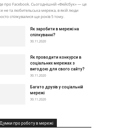
де про Facebook. Сьогоднішній «Фейсбук» — це
е не та любительська мережа, в якій люди
осто спілкувалися ще років 5 тому.
Як заробити в мережі на
спілкуванні?
30.11.2020
Як проводити конкурси в
соціальних мережах з
вигодою для свого сайту?
30.11.2020
Багато друзів у соціальній
мережі
30.11.2020
Думки про роботу в мережі