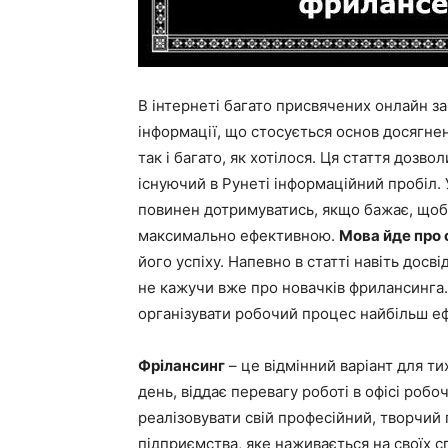
В інтернеті багато присвячених онлайн за
інформації, що стосується основ досягненн
так і багато, як хотілося. Ця стаття дозв
існуючий в Рунеті інформаційний пробіл. 
повинен дотримуватись, якщо бажає, щоб й
максимально ефективною.
Мова йде про
його успіху. Напевно в статті навіть дос
не кажучи вже про новачків фрилансинга
організувати робочий процес найбільш еф
Фрілансинг
– це відмінний варіант для ти
день, віддає перевагу роботі в офісі робо
реалізовувати свій професійний, творчий
підприємства, яке наживається на своїх с