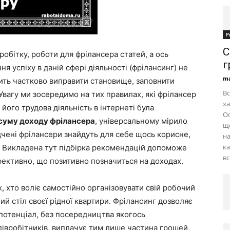
Р
С
робітку, роботи для фрілансера статей, а ось
г
я успіху в даній сфері діяльності (фрілансинг) не
ma
олить частково виправити становище, заповнити
Вс
Увагу ми зосередимо на тих правилах, які фрілансер
ха
ого трудова діяльність в інтернеті була
Ос
 суму доходу фрілансера
, універсальному мірило
що
відчені фрілансери знайдуть для себе щось корисне,
на
ка
. Викладена тут підбірка рекомендацій допоможе
вс
ективно, що позитивно позначиться на доходах.
х, хто воліє самостійно організовувати свій робочий
чий стіл своєї рідної квартири. Фрілансинг дозволяє
 потенціал, без посередництва якогось
півробітників, виплачує тим лише частина грошей,