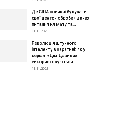
Де США повинні будувати
свої центри обробки даних:
питання клімату та...
11.11.2025
Революція штучного
інтелекту в наративі: як у
серіалі «Дім Давида»
використовуються...
11.11.2025