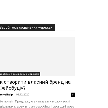
Заробіток в соціальних мережах
аробіток в соціальних мережах
к створити власний бренд на
Фейсбуці»?
xwelhelp
-
01.12.2020
0
ім привіт! Продовжую аналізувати можливості
ціальних мереж в плані заробітку і сьогодні мова