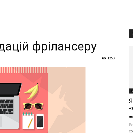
дацій фрілансеру
1253
З
Я
«
ma
Вс
со