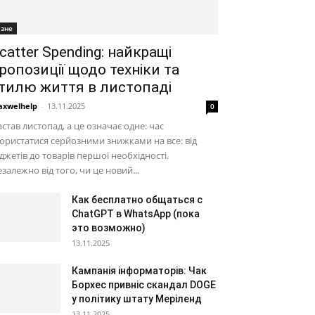
ізне
catter Spending: найкращі
ропозиції щодо техніки та
тилю життя в листопаді
xwelhelp
-
13.11.2025
0
став листопад, а це означає одне: час
ористатися серйозними знижками на все: від
джетів до товарів першої необхідності.
залежно від того, чи це новий...
Как бесплатно общаться с
ChatGPT в WhatsApp (пока
это возможно)
13.11.2025
Кампанія інформаторів: Чак
Борхес привніс скандал DOGE
у політику штату Меріленд
13.11.2025