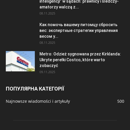
inteligencji” w sądach: prawnicy i śledczy-
amatorzy walczą z...
08.11.2025
Как помочь вашему питомцу сбросить
вес: экспертные стратегии управления
весом у...
08.11.2025
Metro: Odzież sygnowana przez Kirklanda:
Ukryte perełki Costco, które warto
zobaczyć
09.11.2025
ПОПУЛЯРНА КАТЕГОРІЇ
Najnowsze wiadomości i artykuły
500