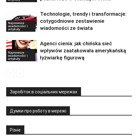
Technologie, trendy i transformacje:
cotygodniowe zestawienie
Najnowsze
wiadomości i
wiadomości ze świata
artykuły
Agenci cienia: jak chińska sieć
wpływów zaatakowała amerykańską
Najnowsze
wiadomości i
łyżwiarkę figurową
artykuły
Заробіток в соціальних мережах
Думки про роботу в мережі
Різне