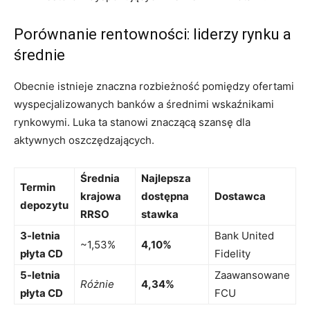
Porównanie rentowności: liderzy rynku a
średnie
Obecnie istnieje znaczna rozbieżność pomiędzy ofertami
wyspecjalizowanych banków a średnimi wskaźnikami
rynkowymi. Luka ta stanowi znaczącą szansę dla
aktywnych oszczędzających.
Średnia
Najlepsza
Termin
krajowa
dostępna
Dostawca
depozytu
RRSO
stawka
3-letnia
Bank United
~1,53%
4,10%
płyta CD
Fidelity
5-letnia
Zaawansowane
Różnie
4,34%
płyta CD
FCU