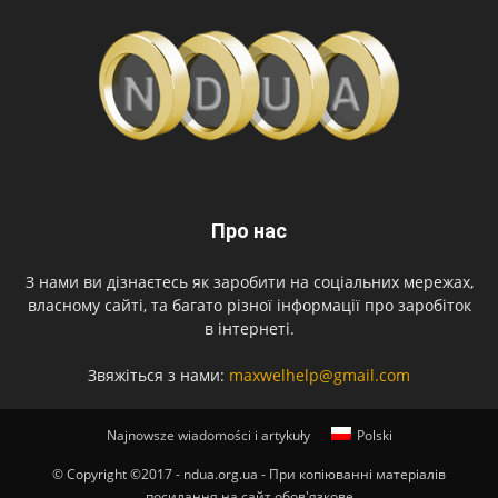
Про нас
З нами ви дізнаєтесь як заробити на соціальних мережах,
власному сайті, та багато різної інформації про заробіток
в інтернеті.
Звяжіться з нами:
maxwelhelp@gmail.com
Najnowsze wiadomości i artykuły
Polski
© Copyright ©2017 - ndua.org.ua - При копіюванні матеріалів
посилання на сайт обов'язкове