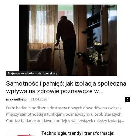
Najnowsze wiadomości i artykuły
Samotność i pamięć: jak izolacja społeczna
wpływa na zdrowie poznawcze w...
maxwelhelp
-
21.04.2026
0
Duże badanie podłużne dostarcza nowych dowodów na związek
między samotnością a funkcjami poznawczymi u osób starszych.
Chociaż badacze od dawna podejrzewali związek między izolacją...
Technologie, trendy i transformacje: