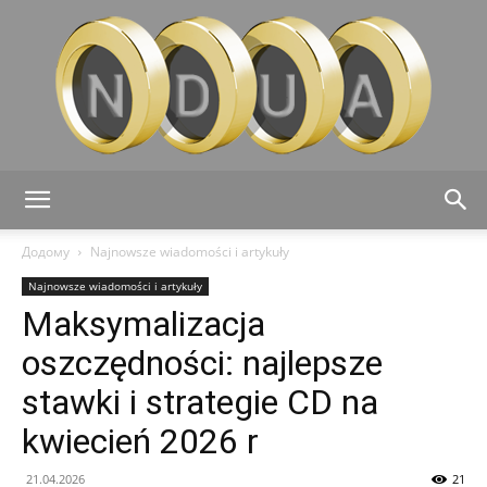
Ndua:
Додому
Najnowsze wiadomości i artykuły
Najnowsze wiadomości i artykuły
Maksymalizacja
Finansowe
oszczędności: najlepsze
stawki i strategie CD na
Porady,
kwiecień 2026 r
21.04.2026
21