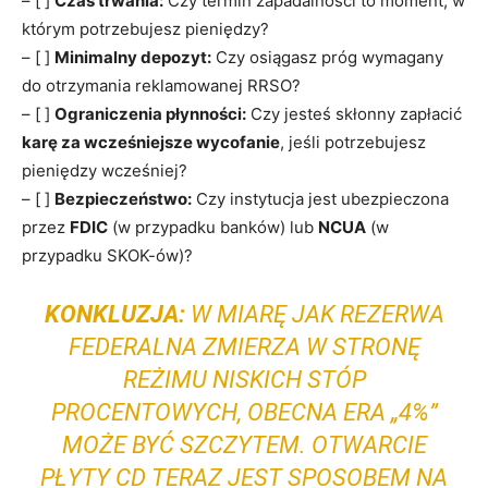
– [ ]
Czas trwania:
Czy termin zapadalności to moment, w
którym potrzebujesz pieniędzy?
– [ ]
Minimalny depozyt:
Czy osiągasz próg wymagany
do otrzymania reklamowanej RRSO?
– [ ]
Ograniczenia płynności:
Czy jesteś skłonny zapłacić
karę za wcześniejsze wycofanie
, jeśli potrzebujesz
pieniędzy wcześniej?
– [ ]
Bezpieczeństwo:
Czy instytucja jest ubezpieczona
przez
FDIC
(w przypadku banków) lub
NCUA
(w
przypadku SKOK-ów)?
KONKLUZJA:
W MIARĘ JAK REZERWA
FEDERALNA ZMIERZA W STRONĘ
REŻIMU NISKICH STÓP
PROCENTOWYCH, OBECNA ERA „4%”
MOŻE BYĆ SZCZYTEM. OTWARCIE
PŁYTY CD TERAZ JEST SPOSOBEM NA