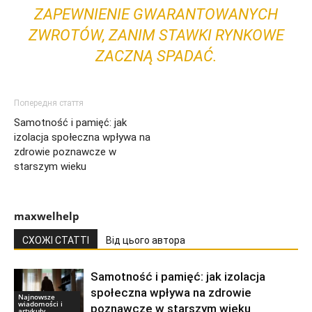
ZAPEWNIENIE GWARANTOWANYCH
ZWROTÓW, ZANIM STAWKI RYNKOWE
ZACZNĄ SPADAĆ.
Попередня стаття
Samotność i pamięć: jak
izolacja społeczna wpływa na
zdrowie poznawcze w
starszym wieku
maxwelhelp
СХОЖІ СТАТТІ
Від цього автора
Samotność i pamięć: jak izolacja
społeczna wpływa na zdrowie
Najnowsze
wiadomości i
poznawcze w starszym wieku
artykuły