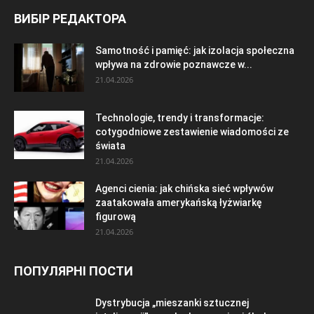
ВИБІР РЕДАКТОРА
Samotność i pamięć: jak izolacja społeczna
wpływa na zdrowie poznawcze w...
21.04.2026
Technologie, trendy i transformacje:
cotygodniowe zestawienie wiadomości ze
świata
21.04.2026
Agenci cienia: jak chińska sieć wpływów
zaatakowała amerykańską łyżwiarkę
figurową
21.04.2026
ПОПУЛЯРНІ ПОСТИ
Dystrybucja „mieszanki sztucznej