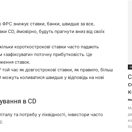
к ФРС знижує ставки, банки, швидше за все,
вки CD, ймовірно, будуть прагнути вниз від своїх
ільки короткострокові ставки часто падають
м «зафіксувати» поточну прибутковість. Це
иження ставок.
О
 той час як довгострокові ставки, як правило, більш
С
D можуть коливатися швидше у відповідь на нові
с
к
ma
тування в CD
Ма
да
італу та потребу у ліквідності, інвестори часто
ко
ї:
Хо