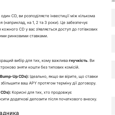
зв
 один CD, ви розподіляєте інвестиції між кількома
 (наприклад, на 1, 2 та 3 роки). Це забезпечує
 кожного CD у вас з’являється доступ до готівкових
ними ринковими ставками.
ращий вибір для тих, кому важлива
гнучкість
. Ви
троково зняти кошти без типових комісій.
(Bump-Up CDs):
Ідеально, якщо ви вірите, що ставки
 збільшити ваш APY протягом терміну дії договору.
 CDs):
Корисні для тих, хто продовжує
сити додаткові депозити після початкового внеску.
ладника