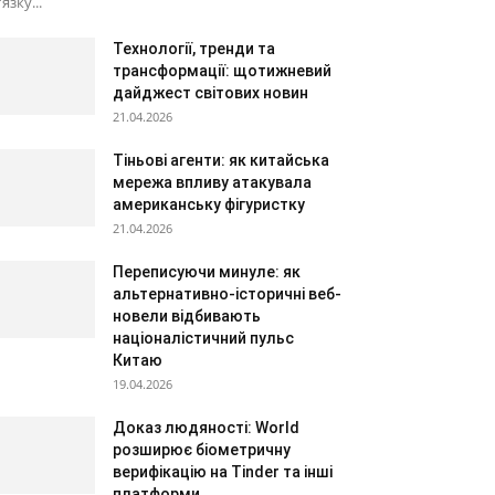
'язку...
Технології, тренди та
трансформації: щотижневий
дайджест світових новин
21.04.2026
Тіньові агенти: як китайська
мережа впливу атакувала
американську фігуристку
21.04.2026
Переписуючи минуле: як
альтернативно-історичні веб-
новели відбивають
націоналістичний пульс
Китаю
19.04.2026
Доказ людяності: World
розширює біометричну
верифікацію на Tinder та інші
платформи