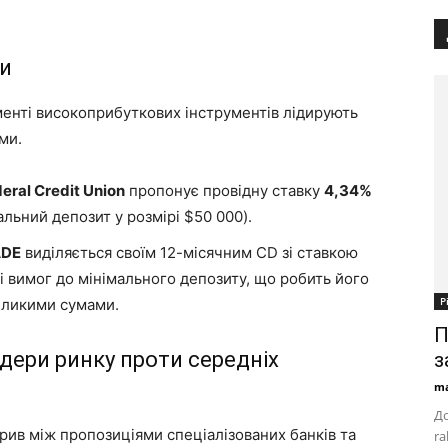
ки
гменті високоприбуткових інструментів лідирують
ми.
eral Credit Union
пропонує провідну ставку
4,34%
льний депозит у розмірі $50 000).
ADE
виділяється своїм 12-місячним CD зі ставкою
ті вимог до мінімального депозиту, що робить його
Р
еликими сумами.
П
ідери ринку проти середніх
з
ma
До
рив між пропозиціями спеціалізованих банків та
ra