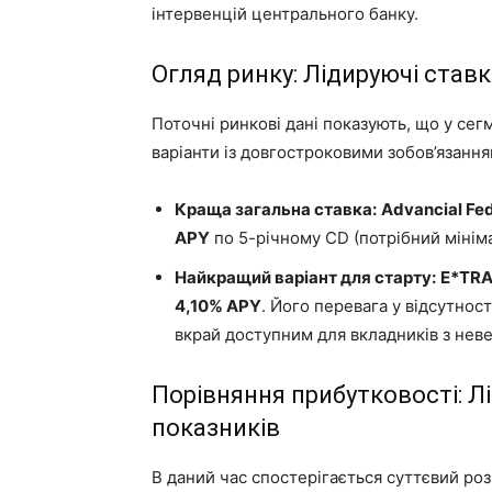
інтервенцій центрального банку.
Огляд ринку: Лідируючі став
Поточні ринкові дані показують, що у се
варіанти із довгостроковими зобов’язання
Краща загальна ставка:
Advancial Fed
APY
по 5-річному CD (потрібний мініма
Найкращий варіант для старту:
E*TR
4,10% APY
. Його перевага у відсутнос
вкрай доступним для вкладників з нев
Порівняння прибутковості: Л
показників
В даний час спостерігається суттєвий роз