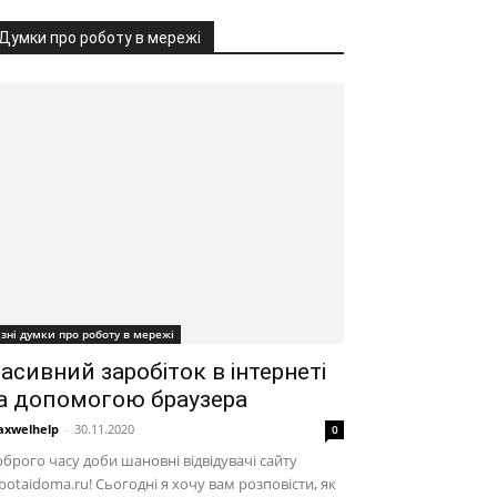
Думки про роботу в мережі
ізні думки про роботу в мережі
асивний заробіток в інтернеті
а допомогою браузера
xwelhelp
-
30.11.2020
0
брого часу доби шановні відвідувачі сайту
botaidoma.ru! Сьогодні я хочу вам розповісти, як