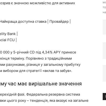
мо
озрив є значною можливістю для активних
то
на
 Найкраща доступна ставка | Провайдер |
lity Bank |
cial FCU |
50 000 у 5-річний CD під 4,34% APY принесе
кінця терміну. Порівняно з традиційними
и рахунками, різниця у загальному прибутку
 вибором для стратегії «вклав та забув».
му час має вирішальне значення
ерехідній фазі. Федеральна резервна система
ки цього року – тенденція, яка вказує на загальне