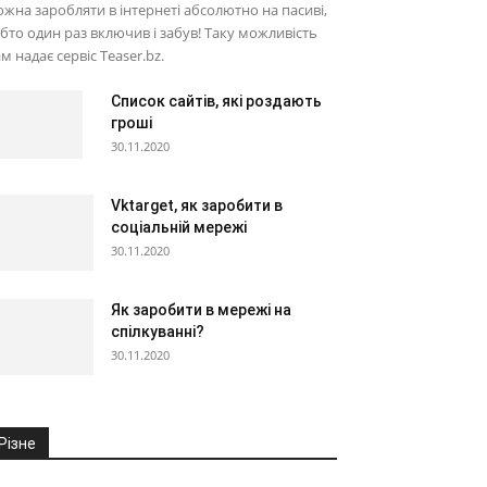
жна заробляти в інтернеті абсолютно на пасиві,
бто один раз включив і забув! Таку можливість
м надає сервіс Teaser.bz.
Список сайтів, які роздають
гроші
30.11.2020
Vktarget, як заробити в
соціальній мережі
30.11.2020
Як заробити в мережі на
спілкуванні?
30.11.2020
Різне