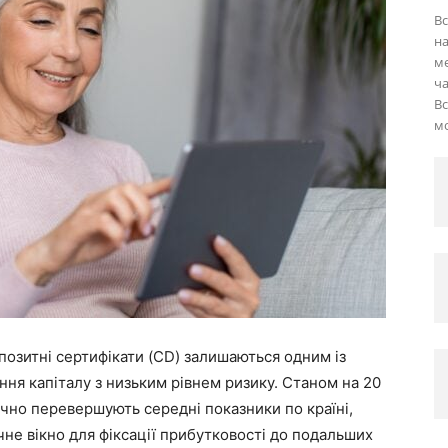
Вс
на
ме
ча
Вс
для
мо
розумних
позитні сертифікати (CD) залишаються одним із
рішень
ння капіталу з низьким рівнем ризику. Станом на 20
ачно перевершують середні показники по країні,
не вікно для фіксації прибутковості до подальших