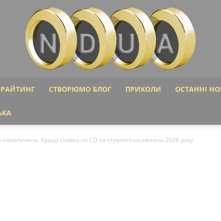
ІРАЙТИНГ
СТВОРЮМО БЛОГ
ПРИКОЛИ
ОСТАННІ НО
Ndua:
ЬКА
 накопичень: Кращі ставки по CD та стратегії на квітень 2026 року
Фінансові