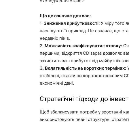
охолодження ставок.
Що це означає для вас:
1.
Зниження прибутковості:
У міру того я
наслідують її приклад. Це означає, що ста
недавніх піків.
2.
Можливість «зафіксувати» ставку:
Оск
першими, відкриття CD зараз дозволяє ва
захистить ваш прибуток від майбутніх зн
3.
Волатильність на коротких термінах:
У
стабільні, ставки по короткостроковим C
економічні дані.
Стратегічні підходи до інвес
Щоб збалансувати потребу у зростанні кап
використовують певні структурні стратегі