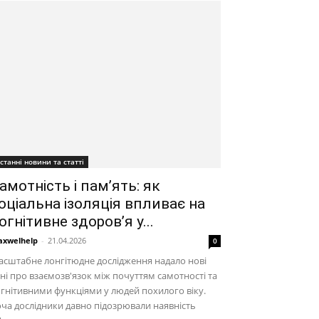
станні новини та статті
амотність і пам’ять: як
оціальна ізоляція впливає на
огнітивне здоров’я у...
xwelhelp
-
21.04.2026
0
сштабне лонгітюдне дослідження надало нові
ні про взаємозв'язок між почуттям самотності та
гнітивними функціями у людей похилого віку.
ча дослідники давно підозрювали наявність