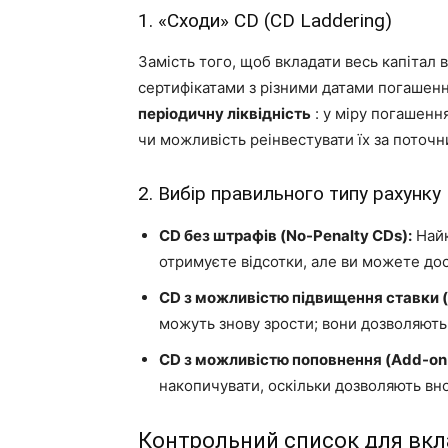
1. «Сходи» CD (CD Laddering)
Замість того, щоб вкладати весь капітал в
сертифікатами з різними датами погашення
періодичну ліквідність
: у міру погашення
чи можливість реінвестувати їх за поточ
2. Вибір правильного типу рахунку
CD без штрафів (No-Penalty CDs):
Найк
отримуєте відсотки, але ви можете дос
CD з можливістю підвищення ставки 
можуть знову зрости; вони дозволяють
CD з можливістю поповнення (Add-on
накопичувати, оскільки дозволяють вно
Контрольний список для вк