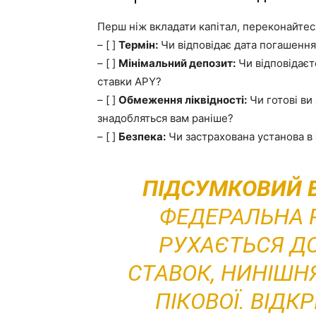
Перш ніж вкладати капітал, переконайтеся
– [ ]
Термін:
Чи відповідає дата погашення
– [ ]
Мінімальний депозит:
Чи відповідаєт
ставки APY?
– [ ]
Обмеження ліквідності:
Чи готові ви
знадобляться вам раніше?
– [ ]
Безпека:
Чи застрахована установа в
ПІДСУМКОВИЙ 
ФЕДЕРАЛЬНА 
РУХАЄТЬСЯ Д
СТАВОК, НИНІШН
ПІКОВОЇ. ВІДК