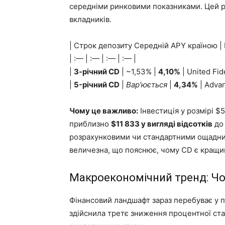
середніми ринковими показниками. Цей р
вкладників.
| Строк депозиту Середній APY країною |
| :— | :— | :— | :— |
|
3-річний CD
| ~1,53% |
4,10%
| United Fide
|
5-річний CD
|
Вар’юється
|
4,34%
| Advan
Чому це важливо:
Інвестиція у розмірі $
приблизно
$11 833 у вигляді відсотків
до 
розрахунковими чи стандартними ощадним
величезна, що пояснює, чому CD є кращим
Макроекономічний тренд: Чо
Фінансовий ландшафт зараз перебуває у п
здійснила третє зниження процентної став