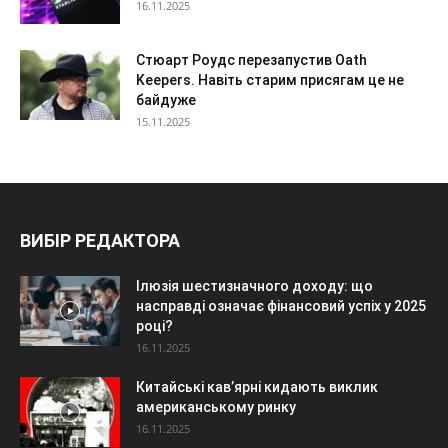
16.11.2025
Стюарт Роудс перезапустив Oath
Keepers. Навіть старим присягам це не
байдуже
15.11.2025
ВИБІР РЕДАКТОРА
Ілюзія шестизначного доходу: що
насправді означає фінансовий успіх у 2025
році?
16.11.2025
Китайські кав’ярні кидають виклик
американському ринку
16.11.2025