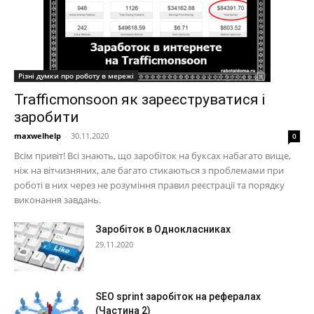
Різні думки про роботу в мережі
Trafficmonsoon як зареєструватися і
заробити
maxwelhelp
-
30.11.2020
0
Всім привіт! Всі знають, що заробіток на буксах набагато вище,
ніж на вітчизняних, але багато стикаються з проблемами при
роботі в них через не розуміння правил реєстрації та порядку
виконання завдань.
Заробіток в Однокласниках
29.11.2020
SEO sprint заробіток на рефералах
(Частина 2)