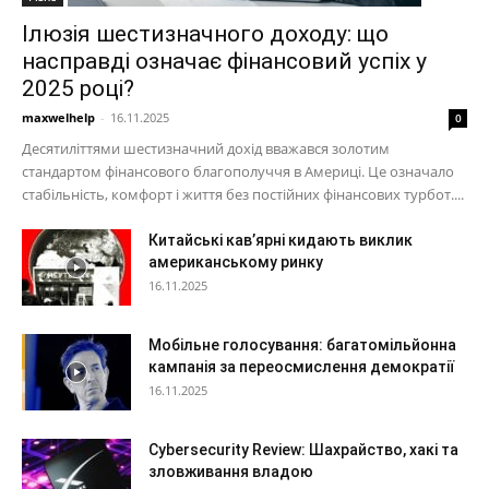
Ілюзія шестизначного доходу: що
насправді означає фінансовий успіх у
2025 році?
maxwelhelp
-
16.11.2025
0
Десятиліттями шестизначний дохід вважався золотим
стандартом фінансового благополуччя в Америці. Це означало
стабільність, комфорт і життя без постійних фінансових турбот....
Китайські кав’ярні кидають виклик
американському ринку
16.11.2025
Мобільне голосування: багатомільйонна
кампанія за переосмислення демократії
16.11.2025
Cybersecurity Review: Шахрайство, хакі та
зловживання владою