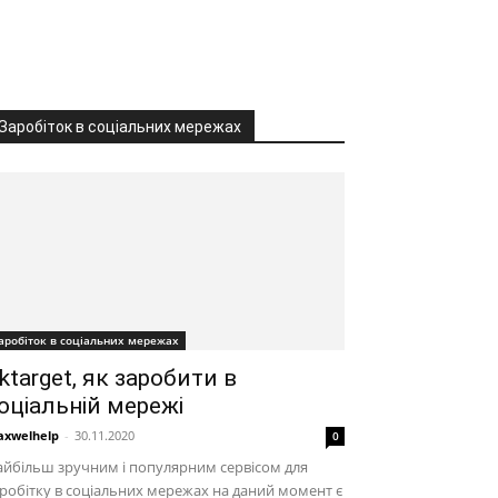
Заробіток в соціальних мережах
аробіток в соціальних мережах
ktarget, як заробити в
оціальній мережі
xwelhelp
-
30.11.2020
0
йбільш зручним і популярним сервісом для
робітку в соціальних мережах на даний момент є