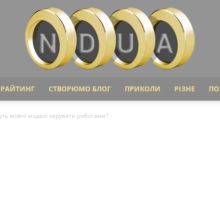
ІРАЙТИНГ
СТВОРЮМО БЛОГ
ПРИКОЛИ
РІЗНЕ
ПО
Ndua
уть мовні моделі керувати роботами?