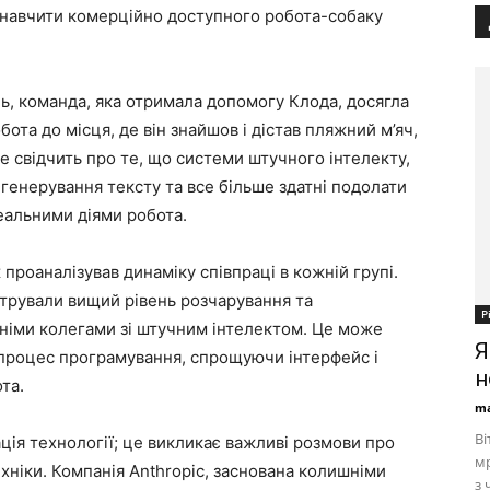
навчити комерційно доступного робота-собаку
нь, команда, яка отримала допомогу Клода, досягла
бота до місця, де він знайшов і дістав пляжний м’яч,
е свідчить про те, що системи штучного інтелекту,
о генерування тексту та все більше здатні подолати
альними діями робота.
 проаналізував динаміку співпраці в кожній групі.
трували вищий рівень розчарування та
Р
хніми колегами зі штучним інтелектом. Це може
Я
 процес програмування, спрощуючи інтерфейс і
н
та.
ma
Ві
ія технології; це викликає важливі розмови про
мр
хніки. Компанія Anthropic, заснована колишніми
з 