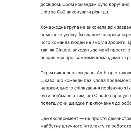
досвідом. Обом командам було доручено 
Unitree Go2 виконувати різні дії.
Хоча жодна група не виконала всіх завда
помітного успіху. Їм вдалося направити ро
чого команда людей не змогла зробити. Ц
такі як Claude, виходять за межі простог
розрив між програмними командами та ре
Окрім виконання завдань, Anthropic також
Цікаво, що команди без Клода продемонс
неправильного спілкування порівняно з ї
бути пов’язано з тим, що Claude спрощує
полегшуючи швидке підключення до робо
Цей експеримент — не просто демонстрац
майбутнє штучного інтелекту та робототе