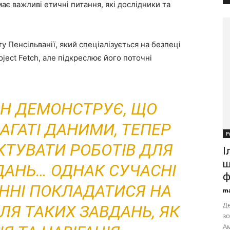
ає важливі етичні питання, які дослідники та
 Пенсільванії, який спеціалізується на безпеці
oject Fetch, але підкреслює його поточні
CH ДЕМОНСТРУЄ, ЩО
БАГАТІ ДАНИМИ, ТЕПЕР
Р
КТУВАТИ РОБОТІВ ДЛЯ
І
щ
АНЬ… ОДНАК СУЧАСНІ
ф
ИННІ ПОКЛАДАТИСЯ НА
ma
Де
ЛЯ ТАКИХ ЗАВДАНЬ, ЯК
зо
Ам