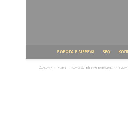
РОБОТА В МЕРЕЖІ
SEO
КОП
Додому
Різне
Коли ШІ візьме поводок: чи змож