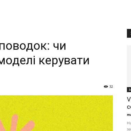
поводок: чи
моделі керувати
32
З
V
с
ma
На
за