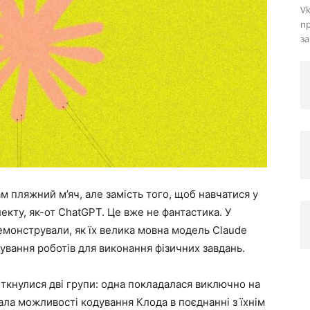
Vk
пр
за
м пляжний м’яч, але замість того, щоб навчатися у
лекту, як-от ChatGPT. Це вже не фантастика. У
емонстрували, як їх велика мовна модель Claude
вання роботів для виконання фізичних завдань.
зіткнулися дві групи: одна покладалася виключно на
ала можливості кодування Клода в поєднанні з їхнім