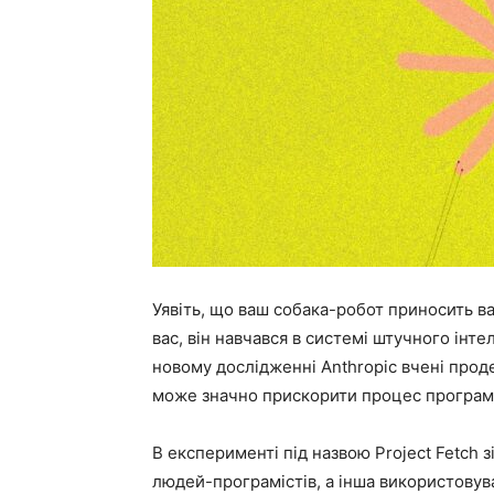
Уявіть, що ваш собака-робот приносить ва
вас, він навчався в системі штучного інте
новому дослідженні Anthropic вчені прод
може значно прискорити процес програму
В експерименті під назвою Project Fetch 
людей-програмістів, а інша використовув