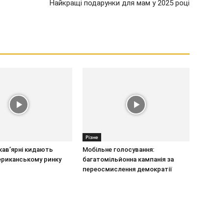
Найкращі подарунки для мам у 2025 році
Різне
кав’ярні кидають
Мобільне голосування:
ериканському ринку
багатомільйонна кампанія за
переосмислення демократії