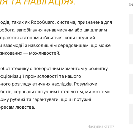
 ТА НАВІГАЦІЯ».
бе
одів, таких як RoboGuard, система, призначена для
робота, запобігання ненавмисним або шкідливим
справжня автономія з’явиться, коли штучний
ій взаємодії з навколишнім середовищем, що може
изикованих — можливостей.
 робототехніку є поворотним моментом у розвитку
юціонізації промисловості та нашого
ного розгляду етичних наслідків. Розуміючи
роботів, керованих штучним інтелектом, ми можемо
ому рубежі та гарантувати, що ці потужні
ересам людства.
Наступна стаття