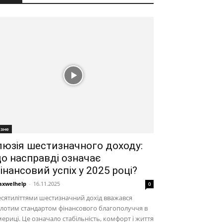
ізне
люзія шестизначного доходу:
о насправді означає
інансовий успіх у 2025 році?
xwelhelp
-
16.11.2025
0
сятиліттями шестизначний дохід вважався
лотим стандартом фінансового благополуччя в
ериці. Це означало стабільність, комфорт і життя