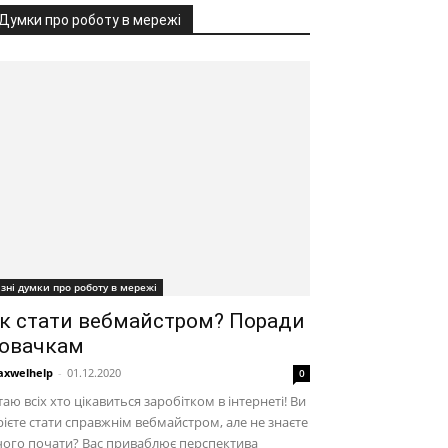
Думки про роботу в мережі
ізні думки про роботу в мережі
к стати вебмайстром? Поради
овачкам
xwelhelp
-
01.12.2020
0
таю всіх хто цікавиться заробітком в інтернеті! Ви
ієте стати справжнім вебмайстром, але не знаєте
чого почати? Вас приваблює перспектива