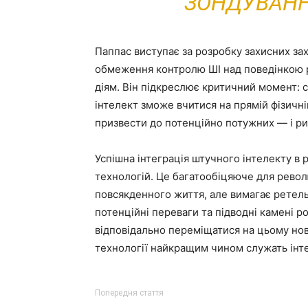
ЗОНДУВАННЯ
Паппас виступає за розробку захисних зах
обмеження контролю ШІ над поведінкою 
діям. Він підкреслює критичний момент: 
інтелект зможе вчитися на прямій фізичн
призвести до потенційно потужних — і р
Успішна інтеграція штучного інтелекту в
технологій. Це багатообіцяюче для револ
повсякденного життя, але вимагає ретель
потенційні переваги та підводні камені 
відповідально переміщатися на цьому нов
технології найкращим чином служать інт
Попередня стаття