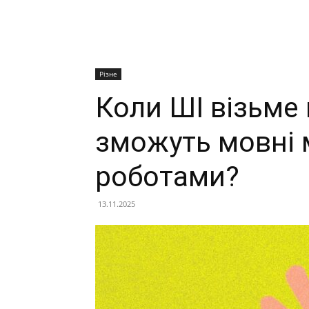
Різне
Коли ШІ візьме 
зможуть мовні 
роботами?
13.11.2025