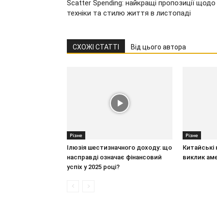
Scatter Spending: найкращі пропозиції щодо
техніки та стилю життя в листопаді
СХОЖІ СТАТТІ
Від цього автора
Різне
Різне
Ілюзія шестизначного доходу: що
Китайські 
насправді означає фінансовий
виклик ам
успіх у 2025 році?