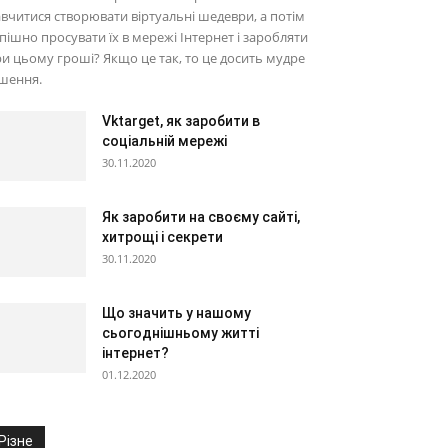
вчитися створювати віртуальні шедеври, а потім
пішно просувати їх в мережі Інтернет і заробляти
и цьому гроші? Якщо це так, то це досить мудре
шення.
Vktarget, як заробити в
соціальній мережі
30.11.2020
Як заробити на своєму сайті,
хитрощі і секрети
30.11.2020
Що значить у нашому
сьогоднішньому житті
інтернет?
01.12.2020
Різне