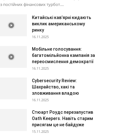
з постійних фінансових турбот....
Китайські кав’ярні кидають
виклик американському
ринку
16.11.2025
Мобільне голосування:
багатомільйонна кампанія за
переосмислення демократії
16.11.2025
Cybersecurity Review:
Шахрайство, хакі та
зловживання владою
16.11.2025
Стюарт Роудс перезапустив
Oath Keepers. Навіть старим
присягам це не байдуже
15.11.2025