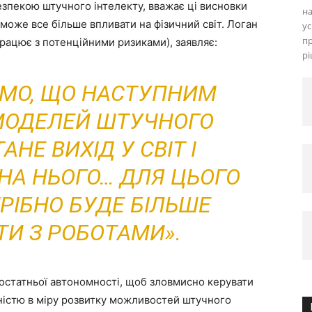
зпекою штучного інтелекту, вважає ці висновки
на
може все більше впливати на фізичний світ. Логан
ус
пр
працює з потенційними ризиками), заявляє:
рі
МО, ЩО НАСТУПНИМ
МОДЕЛЕЙ ШТУЧНОГО
АНЕ ВИХІД У СВІТ І
А НЬОГО… ДЛЯ ЦЬОГО
РІБНО БУДЕ БІЛЬШЕ
ТИ З РОБОТАМИ».
остатньої автономності, щоб зловмисно керувати
ністю в міру розвитку можливостей штучного