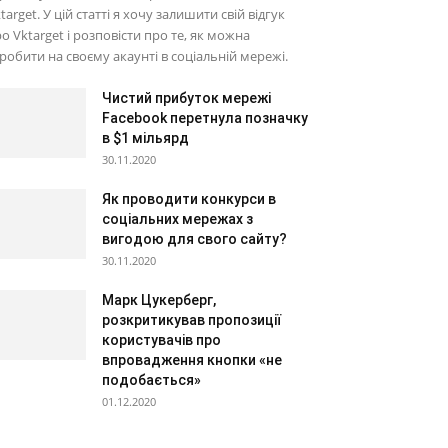
target. У цій статті я хочу залишити свій відгук
о Vktarget і розповісти про те, як можна
робити на своєму акаунті в соціальній мережі.
Чистий прибуток мережі
Facebook перетнула позначку
в $1 мільярд
30.11.2020
Як проводити конкурси в
соціальних мережах з
вигодою для свого сайту?
30.11.2020
Марк Цукерберг,
розкритикував пропозиції
користувачів про
впровадження кнопки «не
подобається»
01.12.2020