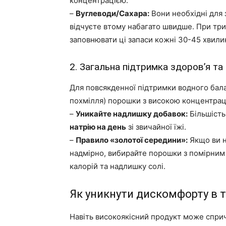
концентрацією.
–
Вуглеводи/Сахара:
Вони необхідні для з
відчуєте втому набагато швидше. При тр
заповнювати ці запаси кожні 30-45 хвили
2. Загальна підтримка здоров’я та
Для повсякденної підтримки водного бала
похмілля) порошки з високою концентраці
–
Уникайте надлишку добавок:
Більшість
натрію на день
зі звичайної їжі.
–
Правило «золотої середини»:
Якщо ви н
надмірно, вибирайте порошки з помірним 
калорій та надлишку солі.
Як уникнути дискомфорту в т
Навіть високоякісний продукт може спри