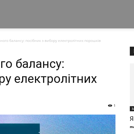
поради,
ного балансу: посібник з вибору електролітних порошків
новини
го балансу:
ру електролітних
та
1
З
Я
гайди
ma