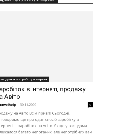
ізні думки про роботу в мережі
аробіток в інтернеті, продажу
а Авіто
xwelhelp
-
30.11.2020
0
одажу на Авіто Всім привіт! Сьогодні,
говоримо ще про один спосіб заробітку в
тернеті — заробіток на Авіто. Якщо у вас вдома
лежалося багато непоганих, але непотрібних вам