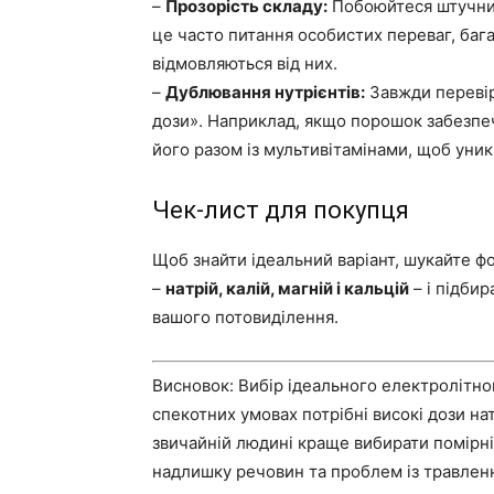
–
Прозорість складу:
Побоюйтеся штучних
це часто питання особистих переваг, бага
відмовляються від них.
–
Дублювання нутрієнтів:
Завжди перевір
дози». Наприклад, якщо порошок забезпе
його разом із мультивітамінами, щоб уник
Чек-лист для покупця
Щоб знайти ідеальний варіант, шукайте фо
–
натрій, калій, магній і кальцій
– і підбир
вашого потовиділення.
Висновок: Вибір ідеального електролітно
спекотних умовах потрібні високі дози нат
звичайній людині краще вибирати помірні
надлишку речовин та проблем із травлен