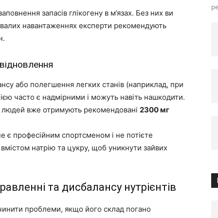
ре
аповнення запасів глікогену в м’язах. Без них ви
ивалих навантаженнях експерти рекомендують
н.
 відновлення
нсу або полегшення легких станів (наприклад, при
єю часто є надмірними і можуть навіть нашкодити.
 людей вже отримують рекомендовані
2300 мг
е є професійним спортсменом і не потієте
вмістом натрію та цукру, щоб уникнути зайвих
равленні та дисбалансу нутрієнтів
чинити проблеми, якщо його склад погано