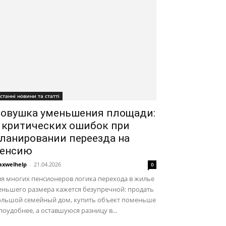
станні новини та статті
овушка уменьшения площади:
 критических ошибок при
ланировании переезда на
енсию
xwelhelp
-
21.04.2026
0
я многих пенсионеров логика перехода в жилье
еньшего размера кажется безупречной: продать
ольшой семейный дом, купить объект поменьше
поудобнее, а оставшуюся разницу в...