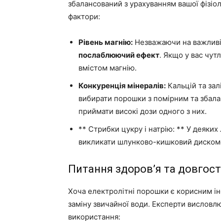
збалансований з урахуванням вашої фізіо
фактори:
Рівень магнію:
Незважаючи на важливіс
послаблюючий ефект
. Якщо у вас чут
вмістом магнію.
Конкуренція мінералів:
Кальцій та зал
вибирати порошки з помірним та збала
приймати високі дози одного з них.
** Стрибки цукру і натрію: ** У деяких
викликати шлунково-кишковий диском
Питання здоров’я та довгос
Хоча електролітні порошки є корисним інс
заміну звичайної води. Експерти вислов
використання: