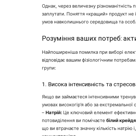
Однак, через величезну різноманітність п
заплутати. Поняття «кращий» продукт не і
умов навколишнього середовища та особ
Розуміння ваших потреб: ак
Найпоширеніша помилка при виборі електр
відповідає вашим фізіологічним потребам.
групи:
1. Висока інтенсивність та стресо
Якщо ви займаєтеся інтенсивними тренув
умовах високогір’я або за екстремальної 
–
Натрій:
Це ключовий елемент ефективно
потовиділення ви помічаєте
білий крейдя
що ви втрачаєте значну кількість натрію 