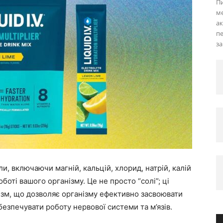
Пи
ме
ак
пе
за
для
розумних
и, включаючи магній, кальцій, хлорид, натрій, калій
оботі вашого організму. Це не просто “солі”; ці
рішень
ізм, що дозволяє організму ефективно засвоювати
безпечувати роботу нервової системи та м’язів.