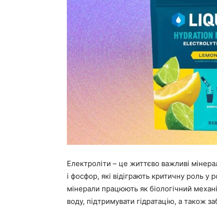
Електроліти – це життєво важливі мінерал
і фосфор, які відіграють критичну роль у р
мінерали працюють як біологічний механ
воду, підтримувати гідратацію, а також за