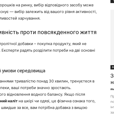
орошків на ринку, вибір відповідного засобу може
снує — вибір залежить від вашого рівня активності,
ливостей харчування.
тивність проти повсякденного життя
олітної добавки – покупка продукту, який не
 Експерти радять розділити потреби на дві основні
Р
ві умови середовища
З
аннями тривалістю понад 30 хвилин, тренуєтеся в
н
спеки, ваші потреби значно зростають.
ma
го відновлення водного балансу. Якщо після
Пр
ний наліт
на шкірі чи одязі, це фізична ознака того,
по
ін
і, швидше за все, вам потрібна добавка з вищою
за