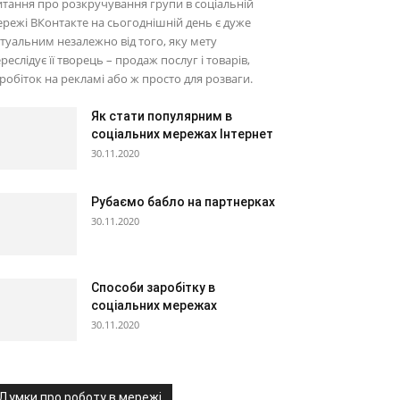
тання про розкручування групи в соціальній
режі ВКонтакте на сьогоднішній день є дуже
туальним незалежно від того, яку мету
реслідує її творець – продаж послуг і товарів,
робіток на рекламі або ж просто для розваги.
Як стати популярним в
соціальних мережах Інтернет
30.11.2020
Рубаємо бабло на партнерках
30.11.2020
Способи заробітку в
соціальних мережах
30.11.2020
Думки про роботу в мережі