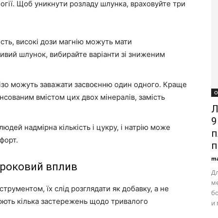
логії. Щоб уникнути розладу шлунка, враховуйте три
ть, високі дози магнію можуть мати
ливий шлунок, вибирайте варіанти зі зниженим
ізо можуть заважати засвоєнню один одного. Краще
О
нсованим вмістом цих двох мінералів, замість
Л
9
 людей надмірна кількість і цукру, і натрію може
п
форт.
п
ma
троковий вплив
Дл
м
трументом, їх слід розглядати як добавку, а не
б
люють кілька застережень щодо тривалого
и 