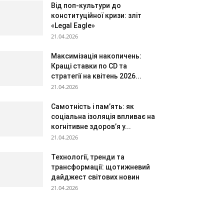
Від поп-культури до
конституційної кризи: зліт
«Legal Eagle»
21.04.2026
Максимізація накопичень:
Кращі ставки по CD та
стратегії на квітень 2026...
21.04.2026
Самотність і пам’ять: як
соціальна ізоляція впливає на
когнітивне здоров’я у...
21.04.2026
Технології, тренди та
трансформації: щотижневий
дайджест світових новин
21.04.2026