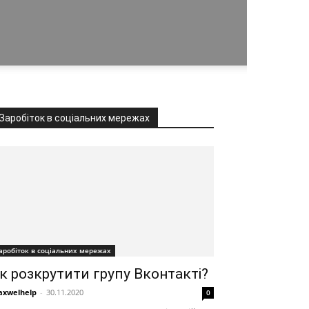
Заробіток в соціальних мережах
аробіток в соціальних мережах
к розкрутити групу Вконтакті?
xwelhelp
-
30.11.2020
0