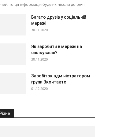
чей, то ця інформація буде як ніколи до речі.
Багато друзів у соціальній
мережі
30.11.2020
Як заробити в мережі на
спілкуванні?
30.11.2020
Заробіток адміністратором
групи Вконтакте
01.12.2020
Різне