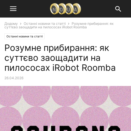
Додому
Останні новини та статті
Розумне прибирання: як
суттєво заощадити на пилососах iRobot Roomba
Останні новини та статті
Розумне прибирання: як
суттєво заощадити на
пилососах iRobot Roomba
26.04.2026