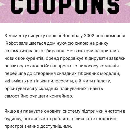
З моменту випуску першої Roomba у 2002 році компанія
iRobot залишається домінуючою силою на ринку
автоматизованого збирання. Незважаючи на приплив
нових конкурентів, бренд продовжує лідирувати завдяки
розвитку технологій: від простого пилососу компанія
перейшла до створення складних гібридних моделей,
які вміють не тільки пилососити, а й мити підлогу,
орієнтуватися у складних плануваннях і навіть
самостійно очищати контейнер.
Якщо ви плануєте оновити систему підтримки чистоти в
будинку, поточні акції роблять ці високотехнологічні
пристрої значно доступнішими.