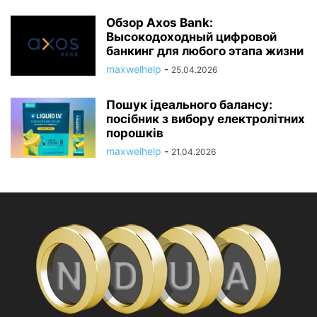
Обзор Axos Bank:
Высокодоходный цифровой
банкинг для любого этапа жизни
maxwelhelp
-
25.04.2026
Пошук ідеального балансу:
посібник з вибору електролітних
порошків
maxwelhelp
-
21.04.2026