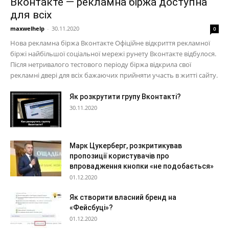
Вконтакте — рекламна біржа доступна
для всіх
maxwelhelp
-
30.11.2020
0
Нова рекламна біржа Вконтакте Офіційне відкриття рекламної
біржі найбільшої соціальної мережі рунету Вконтакте відбулося.
Після нетривалого тестового періоду біржа відкрила свої
рекламні двері для всіх бажаючих прийняти участь в житті сайту.
Як розкрутити групу Вконтакті?
30.11.2020
Марк Цукерберг, розкритикував
пропозиції користувачів про
впровадження кнопки «не подобається»
01.12.2020
Як створити власний бренд на
«Фейсбуці»?
01.12.2020