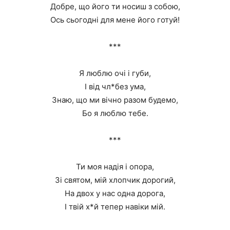
Добре, що його ти носиш з собою,
Ось сьогодні для мене його готуй!
***
Я люблю очі і губи,
І від чл*без ума,
Знаю, що ми вічно разом будемо,
Бо я люблю тебе.
***
Ти моя надія і опора,
Зі святом, мій хлопчик дорогий,
На двох у нас одна дорога,
І твій х*й тепер навіки мій.