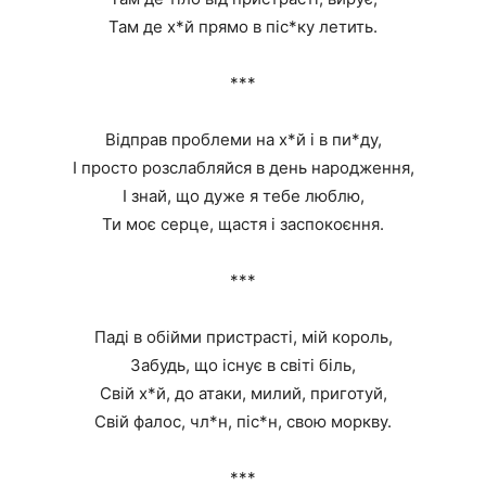
Там де х*й прямо в піс*ку летить.
***
Відправ проблеми на х*й і в пи*ду,
І просто розслабляйся в день народження,
І знай, що дуже я тебе люблю,
Ти моє серце, щастя і заспокоєння.
***
Паді в обійми пристрасті, мій король,
Забудь, що існує в світі біль,
Свій х*й, до атаки, милий, приготуй,
Свій фалос, чл*н, піс*н, свою моркву.
***