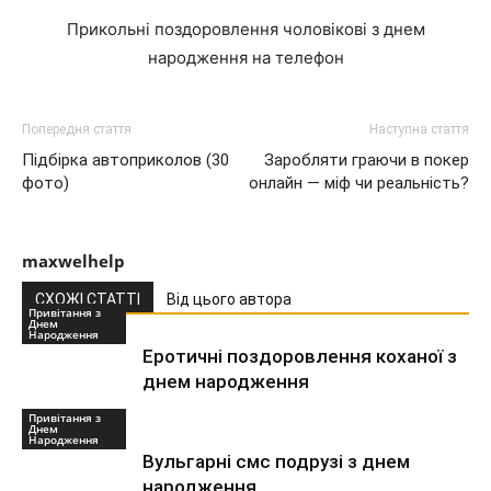
Прикольні поздоровлення чоловікові з днем
народження на телефон
Попередня стаття
Наступна стаття
Підбірка автоприколов (30
Заробляти граючи в покер
фото)
онлайн — міф чи реальність?
maxwelhelp
СХОЖІ СТАТТІ
Від цього автора
Привітання з
Днем
Народження
Еротичні поздоровлення коханої з
днем народження
Привітання з
Днем
Народження
Вульгарні смс подрузі з днем
народження