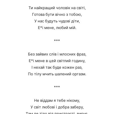
Ти найкращий чоловік на світі,
Готова бути вічно з тобою,
У нас будуть чудові діти,
Е*і мене, любий мій.
***
Без зайвих слів і млосних фраз,
Е*і мене в цей світлий годину,
І нехай так буде кожен раз,
По тілу мчить шалений оргазм.
***
Не віддам я тебе нікому,
У світ любові і добра заберу,
Там де тіло від пристрасті, вирує,