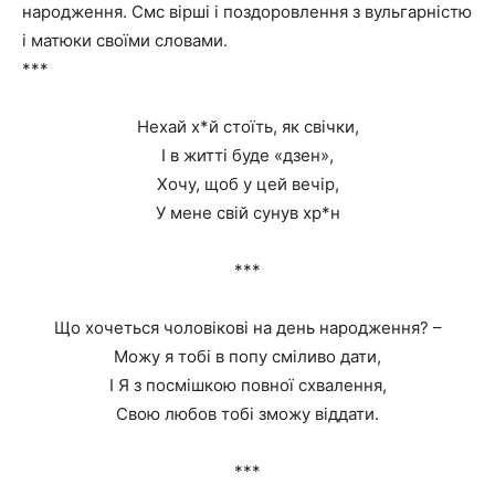
народження. Смс вірші і поздоровлення з вульгарністю
і матюки своїми словами.
***
Нехай х*й стоїть, як свічки,
І в житті буде «дзен»,
Хочу, щоб у цей вечір,
У мене свій сунув хр*н
***
Що хочеться чоловікові на день народження? –
Можу я тобі в попу сміливо дати,
І Я з посмішкою повної схвалення,
Свою любов тобі зможу віддати.
***