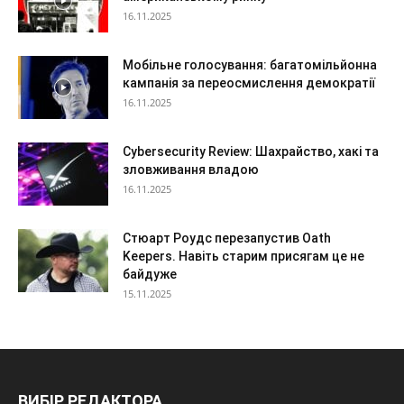
16.11.2025
Мобільне голосування: багатомільйонна
кампанія за переосмислення демократії
16.11.2025
Cybersecurity Review: Шахрайство, хакі та
зловживання владою
16.11.2025
Стюарт Роудс перезапустив Oath
Keepers. Навіть старим присягам це не
байдуже
15.11.2025
ВИБІР РЕДАКТОРА