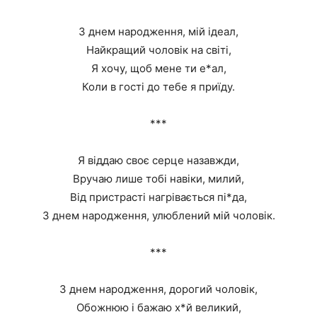
З днем народження, мій ідеал,
Найкращий чоловік на світі,
Я хочу, щоб мене ти е*ал,
Коли в гості до тебе я приїду.
***
Я віддаю своє серце назавжди,
Вручаю лише тобі навіки, милий,
Від пристрасті нагрівається пі*да,
З днем народження, улюблений мій чоловік.
***
З днем народження, дорогий чоловік,
Обожнюю і бажаю х*й великий,