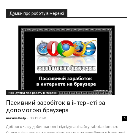
Думки про роботу в мережі
Різні думки про роботу в мережі
Пасивний заробіток в інтернеті за
допомогою браузера
maxwelhelp
-
30.11.2020
0
Доброго часу доби шановні відвідувачі сайту rabotaidoma.ru!
Сьогодні я хочу вам розповісти, як можна заробляти в інтернеті