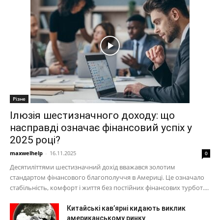
Різне
Ілюзія шестизначного доходу: що
насправді означає фінансовий успіх у
2025 році?
maxwelhelp
-
16.11.2025
0
Десятиліттями шестизначний дохід вважався золотим
стандартом фінансового благополуччя в Америці. Це означало
стабільність, комфорт і життя без постійних фінансових турбот....
Китайські кав’ярні кидають виклик
американському ринку