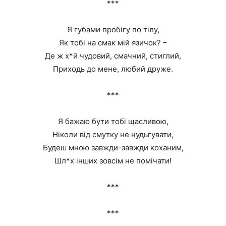
***
Я губами пробігу по тілу,
Як тобі на смак мій язичок? –
Де ж х*й чудовий, смачний, стиглий,
Приходь до мене, любий друже.
***
Я бажаю бути тобі щасливою,
Ніколи від смутку не нудьгувати,
Будеш мною завжди-завжди коханим,
Шл*х інших зовсім не помічати!
***
***