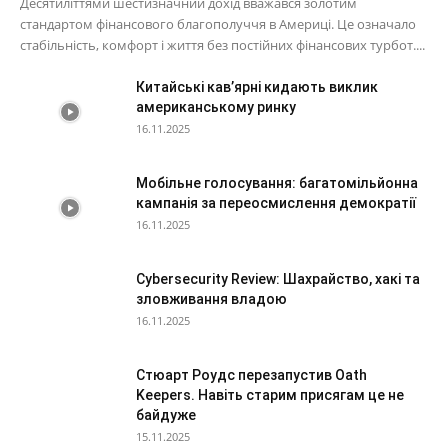
Десятиліттями шестизначний дохід вважався золотим
стандартом фінансового благополуччя в Америці. Це означало
стабільність, комфорт і життя без постійних фінансових турбот....
Китайські кав’ярні кидають виклик
американському ринку
16.11.2025
Мобільне голосування: багатомільйонна
кампанія за переосмислення демократії
16.11.2025
Cybersecurity Review: Шахрайство, хакі та
зловживання владою
16.11.2025
Стюарт Роудс перезапустив Oath
Keepers. Навіть старим присягам це не
байдуже
15.11.2025