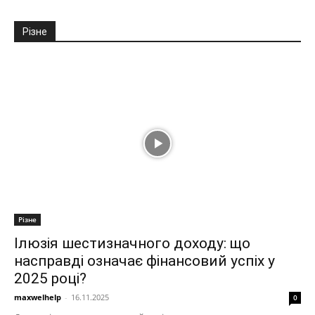
Різне
Різне
Ілюзія шестизначного доходу: що
насправді означає фінансовий успіх у
2025 році?
maxwelhelp
-
16.11.2025
0