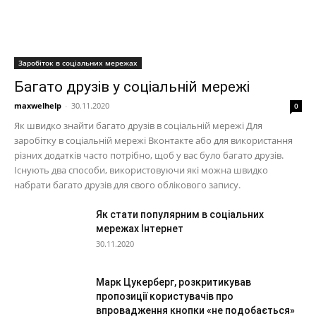
Заробіток в соціальних мережах
Багато друзів у соціальній мережі
maxwelhelp
-
30.11.2020
0
Як швидко знайти багато друзів в соціальній мережі Для
заробітку в соціальній мережі Вконтакте або для використання
різних додатків часто потрібно, щоб у вас було багато друзів.
Існують два способи, використовуючи які можна швидко
набрати багато друзів для свого облікового запису.
Як стати популярним в соціальних
мережах Інтернет
30.11.2020
Марк Цукерберг, розкритикував
пропозиції користувачів про
впровадження кнопки «не подобається»