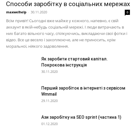
Способи заробітку в соціальних мережах
maxwelhelp
-
30.11.2020
0
Всім привіт! Сьогодні вже майже у кожного, напевно, є свій
аккаунт в якій-небудь соціальній мережі. І люди витрачають в
них багато вільного часу, спілкуючись, викладаючи свої фотки і
відео. Все це весело і захоплююче, але не приносить, крім
моральної, ніякого задоволення.
Як заробити стартовий капітал.
Покрокова інструкція
30.11.2020
Перший заробіток в інтернеті з сервісом
Wmmail
29.11.2020
Ази заробітку на SEO sprint (частина 1)
01.12.2020